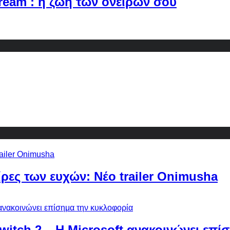
Dream : η ζωή των ονείρων σου
ίρες των ευχών: Νέο trailer Onimusha
Switch 2 – Η Microsoft ανακοινώνει επ