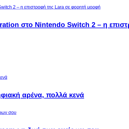
ebration στο Nintendo Switch 2 – η επι
φιακή αρένα, πολλά κενά