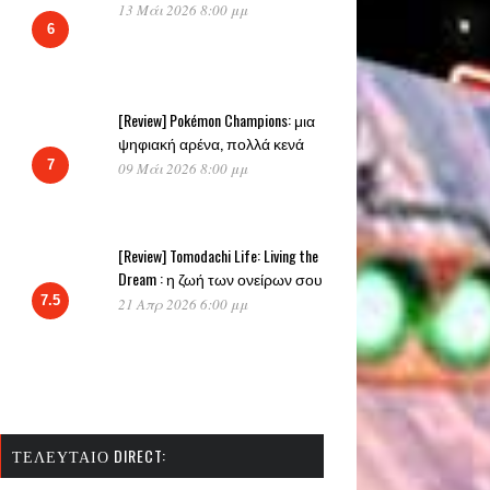
13 Μάι 2026 8:00 μμ
6
[Review] Pokémon Champions: μια
ψηφιακή αρένα, πολλά κενά
7
09 Μάι 2026 8:00 μμ
[Review] Tomodachi Life: Living the
Dream : η ζωή των ονείρων σου
7.5
21 Απρ 2026 6:00 μμ
ΤΕΛΕΥΤΑΊΟ DIRECT: