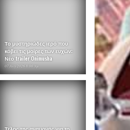
Το μυστηριώδες ιερό που
κόβει τις μοίρες των ευχών:
Νέο trailer Onimusha
07 Αυγ 2026 8:00 πμ
Τέλος της αναμονής για το