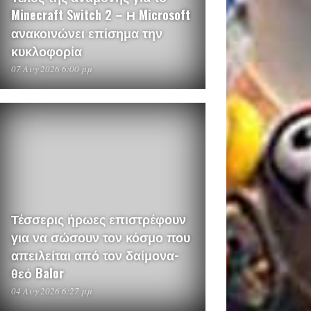
Minecraft Switch 2 – Η Microsoft
ανακοινώνει επίσημα την
κυκλοφορία
07 Αυγ 2026 6:00 μμ
Τέσσερις ήρωες επιστρέφουν
για να σώσουν τον κόσμο που
απειλείται από τον δαίμονα-
θεό Balor
04 Αυγ 2026 6:27 μμ