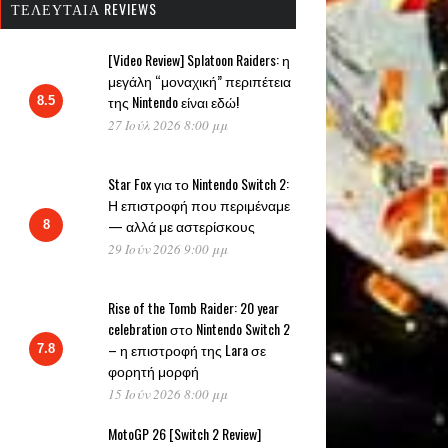
ΤΕΛΕΥΤΑΊΑ REVIEWS
[Video Review] Splatoon Raiders: η
μεγάλη “μοναχική” περιπέτεια
της Nintendo είναι εδώ!
8.5
27 Ιούλ 2026 8:00 μμ
Star Fox για το Nintendo Switch 2:
Η επιστροφή που περιμέναμε
— αλλά με αστερίσκους
8
29 Ιούν 2026 9:00 μμ
Rise of the Tomb Raider: 20 year
celebration στο Nintendo Switch 2
– η επιστροφή της Lara σε
7.8
φορητή μορφή
15 Ιούν 2026 8:00 μμ
MotoGP 26 [Switch 2 Review]