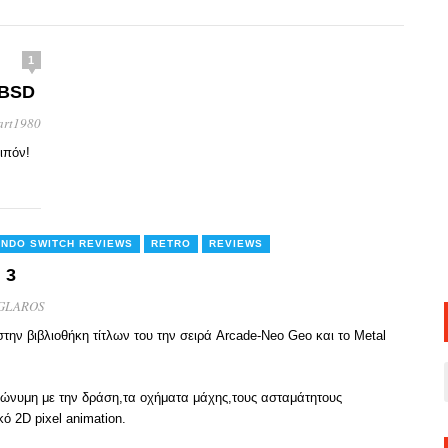
1
eBSD
art1980
οιπόν!
ENDO SWITCH REVIEWS
RETRO
REVIEWS
 3
GLAROS
την βιβλιοθήκη τίτλων του την σειρά Arcade-Νeo Geo και το Metal
υνώνυμη με την δράση,τα οχήματα μάχης,τους ασταμάτητους
ό 2D pixel animation.