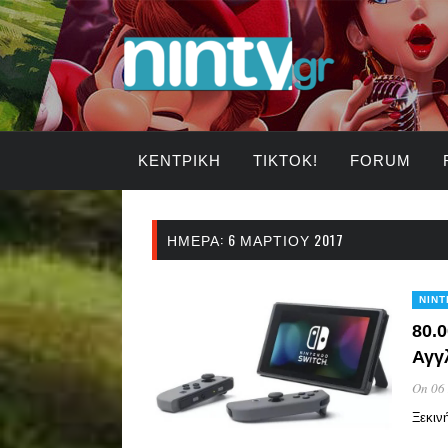
ΚΕΝΤΡΙΚΉ
TIKTOK!
FORUM
ΗΜΈΡΑ:
6 ΜΑΡΤΊΟΥ 2017
NIN
80.
Αγγ
On 06
Ξεκιν