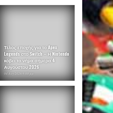
Τέλος εποχής για το Apex
Legends στο Switch – Η Nintendo
κόβει το νήμα σήμερα 4
Αυγούστου 2026
04 Αυγ 2026 9:00 μμ