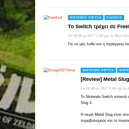
NINTENDO SWITCH
ΕΙΔΉΣΕΙΣ
To Switch τρέχει σε Fre
On 06 Μαρ 2017 2:00 μμ
, by
Bravehe
Για να μας λυθεί και η περιέργεια λ
NINTENDO SWITCH
NINT
[Review] Metal Slug
On 06 Μαρ 2017 9:04 πμ
, by
Το Nintendo Switch αποκτά σ
Slug 3.
Η σειρά Metal Slug είναι σ
πυροβολισμούς και το ποιοτικ