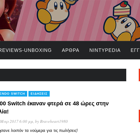
REVIEWS-UNBOXING
ΆΡΘΡΑ
NINTYPEDIA
ΕΓ
TENDO SWITCH
ΕΙΔΉΣΕΙΣ
000 Switch έκαναν φτερά σε 48 ώρες στην
λία!
 Μαρ 2017 6:00 μμ
, by
Braveheart1980
ήσανε λοιπόν τα νούμερα για τις πωλήσεις!