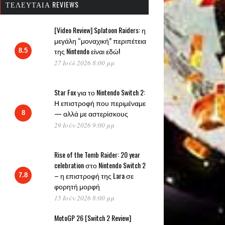
ΤΕΛΕΥΤΑΊΑ REVIEWS
[Video Review] Splatoon Raiders: η
μεγάλη “μοναχική” περιπέτεια
της Nintendo είναι εδώ!
8.5
27 Ιούλ 2026 8:00 μμ
Star Fox για το Nintendo Switch 2:
Η επιστροφή που περιμέναμε
— αλλά με αστερίσκους
8
29 Ιούν 2026 9:00 μμ
Rise of the Tomb Raider: 20 year
celebration στο Nintendo Switch 2
– η επιστροφή της Lara σε
7.8
φορητή μορφή
15 Ιούν 2026 8:00 μμ
MotoGP 26 [Switch 2 Review]