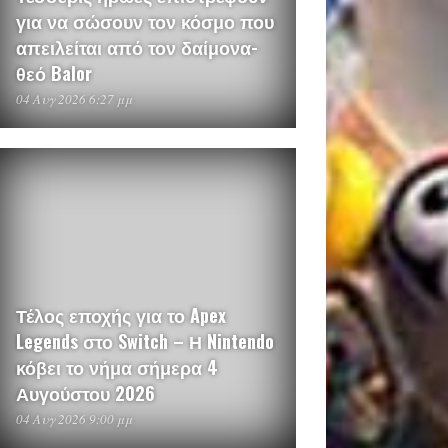
για να σώσουν τον κόσμο που
απειλείται από τον δαίμονα-
θεό Balor
04 Αυγ 2026 6:27 μμ
Τέλος εποχής για το Apex
Legends στο Switch – Η Nintendo
κόβει το νήμα σήμερα 4
Αυγούστου 2026
04 Αυγ 2026 9:00 μμ