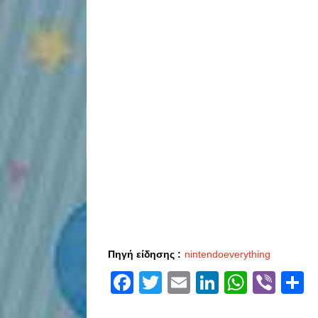
Πηγή είδησης :
nintendoeverything
Facebook
Twitter
Email
LinkedIn
Whats
Vibe
S