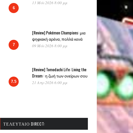
13 Μάι 2026 8:00 μμ
6
[Review] Pokémon Champions: μια
ψηφιακή αρένα, πολλά κενά
7
09 Μάι 2026 8:00 μμ
[Review] Tomodachi Life: Living the
Dream : η ζωή των ονείρων σου
7.5
21 Απρ 2026 6:00 μμ
ΤΕΛΕΥΤΑΊΟ DIRECT: