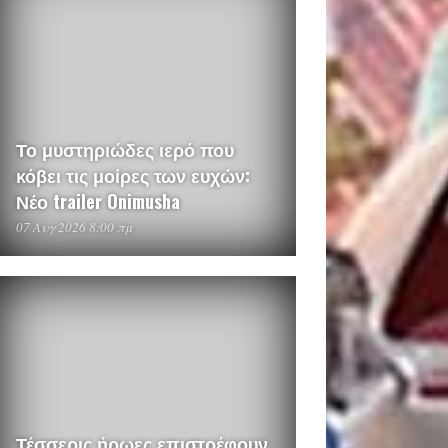
Το μυστηριώδες ιερό που
κόβει τις μοίρες των ευχών:
Νέο trailer Onimusha
07 Αυγ 2026 8:00 πμ
Τέσσερις ήρωες επιστρέφουν