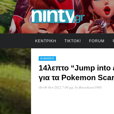
ΚΕΝΤΡΙΚΉ
TIKTOK!
FORUM
ΕΙΔΉΣΕΙΣ
14λεπτο “Jump into a
για τα Pokemon Scarl
On 06 Οκτ 2022 7:00 μμ
, by
Braveheart1980