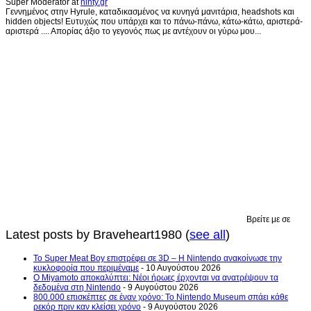
Super Moderator
at
ninty.gr
Γεννημένος στην Hyrule, καταδικασμένος να κυνηγά μανιτάρια, headshots και
hidden objects! Ευτυχώς που υπάρχει και το πάνω-πάνω, κάτω-κάτω, αριστερά-
αριστερά .... Απορίας άξιο το γεγονός πως με αντέχουν οι γύρω μου...
Βρείτε με σε
Latest posts by Braveheart1980
(
see all
)
Το Super Meat Boy επιστρέφει σε 3D – Η Nintendo ανακοίνωσε την
κυκλοφορία που περιμέναμε
- 10 Αυγούστου 2026
Ο Miyamoto αποκαλύπτει: Νέοι ήρωες έρχονται να ανατρέψουν τα
δεδομένα στη Nintendo
- 9 Αυγούστου 2026
800.000 επισκέπτες σε έναν χρόνο: Το Nintendo Museum σπάει κάθε
ρεκόρ πριν καν κλείσει χρόνο
- 9 Αυγούστου 2026