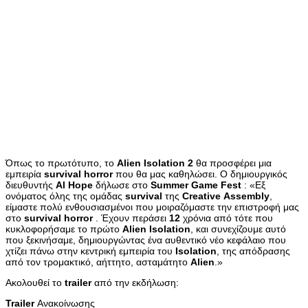
Όπως το πρωτότυπο, το
Alien
Isolation
2
θα προσφέρει μια
εμπειρία
survival
horror
που θα μας καθηλώσει. Ο δημιουργικός
διευθυντής
Al
Hope
δήλωσε στο
Summer
Game
Fest
: «Εξ
ονόματος όλης της ομάδας
survival
της
Creative
Assembly
,
είμαστε πολύ ενθουσιασμένοι που μοιραζόμαστε την επιστροφή μας
στο
survival
horror
. Έχουν περάσει
12
χρόνια από τότε που
κυκλοφορήσαμε το πρώτο
Alien
Isolation
, και συνεχίζουμε αυτό
που ξεκινήσαμε, δημιουργώντας ένα αυθεντικό νέο κεφάλαιο που
χτίζει πάνω στην κεντρική εμπειρία του
Isolation
, της απόδρασης
από τον τρομακτικό, αήττητο, ασταμάτητο
Alien
.»
Ακολουθεί το
trailer
από την εκδήλωση:
Trailer
Ανακοίνωσης