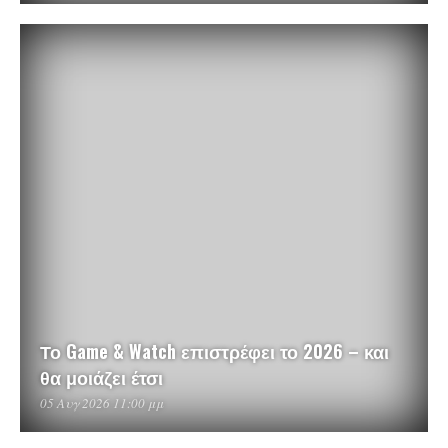
Το Game & Watch επιστρέφει το 2026 – και
θα μοιάζει έτσι
05 Αυγ 2026 11:00 μμ