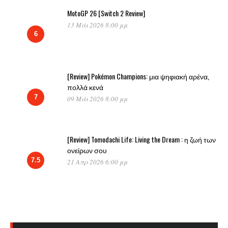
MotoGP 26 [Switch 2 Review]
13 Μάι 2026 8:00 μμ
6
[Review] Pokémon Champions: μια ψηφιακή αρένα,
πολλά κενά
7
09 Μάι 2026 8:00 μμ
[Review] Tomodachi Life: Living the Dream : η ζωή των
ονείρων σου
7.5
21 Απρ 2026 6:00 μμ