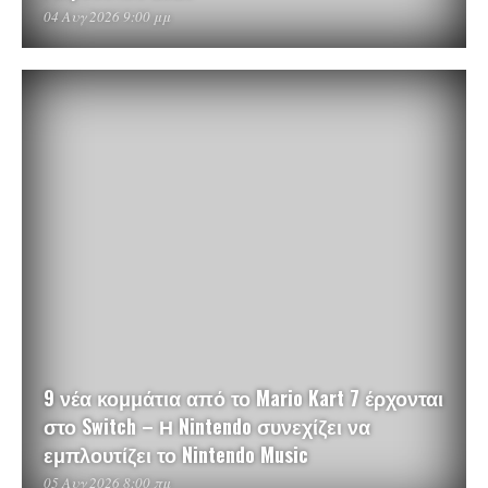
04 Αυγ 2026 9:00 μμ
9 νέα κομμάτια από το Mario Kart 7 έρχονται
στο Switch – Η Nintendo συνεχίζει να
εμπλουτίζει το Nintendo Music
05 Αυγ 2026 8:00 πμ