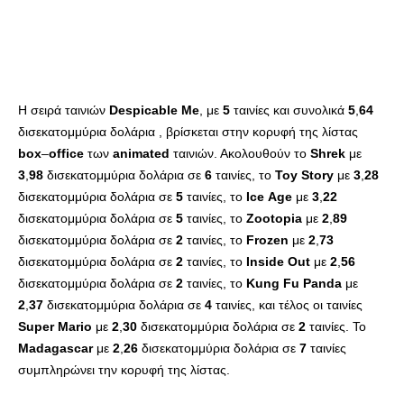
Η σειρά ταινιών
Despicable
Me
, με
5
ταινίες και συνολικά
5
,
64
δισεκατομμύρια δολάρια , βρίσκεται στην κορυφή της λίστας
box
–
office
των
animated
ταινιών. Ακολουθούν το
Shrek
με
3
,
98
δισεκατομμύρια δολάρια σε
6
ταινίες, το
Toy
Story
με
3
,
28
δισεκατομμύρια δολάρια σε
5
ταινίες, το
Ice
Age
με
3
,
22
δισεκατομμύρια δολάρια σε
5
ταινίες, το
Zootopia
με
2
,
89
δισεκατομμύρια δολάρια σε
2
ταινίες, το
Frozen
με
2
,
73
δισεκατομμύρια δολάρια σε
2
ταινίες, το
Inside
Out
με
2
,
56
δισεκατομμύρια δολάρια σε
2
ταινίες, το
Kung
Fu
Panda
με
2
,
37
δισεκατομμύρια δολάρια σε
4
ταινίες, και τέλος οι ταινίες
Super
Mario
με
2
,
30
δισεκατομμύρια δολάρια σε
2
ταινίες. Το
Madagascar
με
2
,
26
δισεκατομμύρια δολάρια σε
7
ταινίες
συμπληρώνει την κορυφή της λίστας.