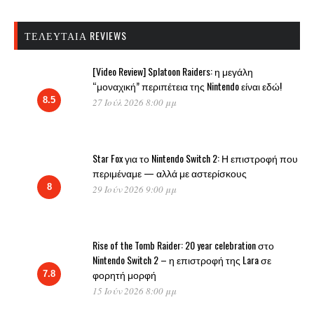
ΤΕΛΕΥΤΑΊΑ REVIEWS
[Video Review] Splatoon Raiders: η μεγάλη
“μοναχική” περιπέτεια της Nintendo είναι εδώ!
8.5
27 Ιούλ 2026 8:00 μμ
Star Fox για το Nintendo Switch 2: Η επιστροφή που
περιμέναμε — αλλά με αστερίσκους
8
29 Ιούν 2026 9:00 μμ
Rise of the Tomb Raider: 20 year celebration στο
Nintendo Switch 2 – η επιστροφή της Lara σε
φορητή μορφή
7.8
15 Ιούν 2026 8:00 μμ