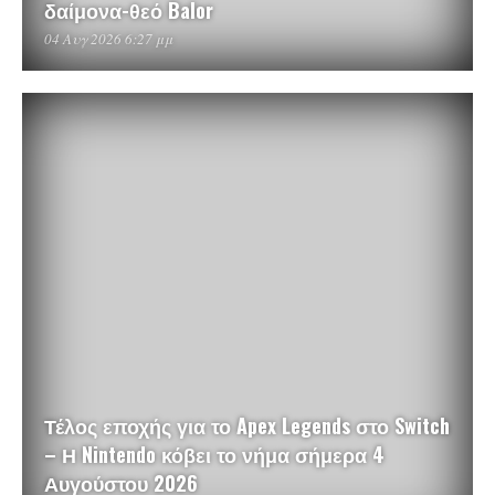
δαίμονα-θεό Balor
04 Αυγ 2026 6:27 μμ
Τέλος εποχής για το Apex Legends στο Switch
– Η Nintendo κόβει το νήμα σήμερα 4
Αυγούστου 2026