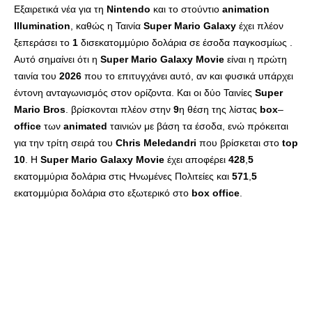
Εξαιρετικά νέα για τη
Nintendo
και το στούντιο
animation
Illumination
, καθώς η Ταινία
Super
Mario
Galaxy
έχει πλέον
ξεπεράσει το
1
δισεκατομμύριο δολάρια σε έσοδα παγκοσμίως .
Αυτό σημαίνει ότι η
Super
Mario
Galaxy
Movie
είναι η πρώτη
ταινία του
2026
που το επιτυγχάνει αυτό, αν και φυσικά υπάρχει
έντονη ανταγωνισμός στον ορίζοντα. Και οι δύο Ταινίες
Super
Mario
Bros
. βρίσκονται πλέον στην
9
η θέση της λίστας
box
–
office
των
animated
ταινιών με βάση τα έσοδα, ενώ πρόκειται
για την τρίτη σειρά του
Chris
Meledandri
που βρίσκεται στο
top
10
. Η
Super
Mario
Galaxy
Movie
έχει αποφέρει
428
,
5
εκατομμύρια δολάρια στις Ηνωμένες Πολιτείες και
571
,
5
εκατομμύρια δολάρια στο εξωτερικό στο
box
office
.