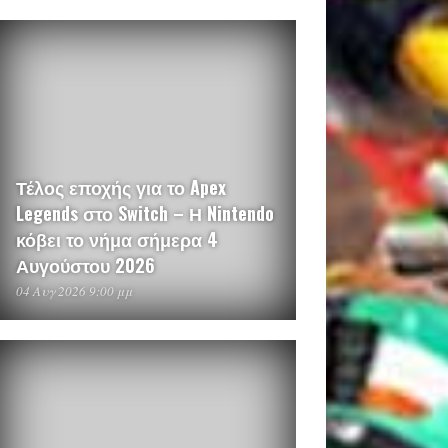
Τέλος εποχής για το Apex
Legends στο Switch – Η Nintendo
κόβει το νήμα σήμερα 4
Αυγούστου 2026
04 Αυγ 2026 9:00 μμ