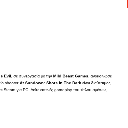
s Evil,
σε συνεργασία με την
Mild Beast Games
, ανακοίνωσε
ίο shooter
At Sundown: Shots In The Dark
είναι διαθέσιμος
αι Steam για PC. Δείτε εκτενές gameplay του τίτλου αμέσως