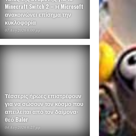
Minecraft Switch 2 – Η Microsoft
ανακοινώνει επίσημα την
κυκλοφορία
07 Αυγ 2026 6:00 μμ
Τέσσερις ήρωες επιστρέφουν
για να σώσουν τον κόσμο που
απειλείται από τον δαίμονα-
θεό Balor
04 Αυγ 2026 6:27 μμ