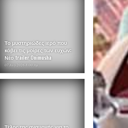
Το μυστηριώδες ιερό που
κόβει τις μοίρες των ευχών:
Νέο trailer Onimusha
07 Αυγ 2026 8:00 πμ
Τέλος της αναμονής για το