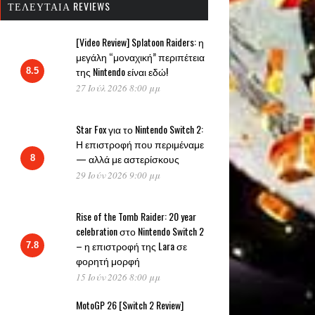
ΤΕΛΕΥΤΑΊΑ REVIEWS
[Video Review] Splatoon Raiders: η
μεγάλη “μοναχική” περιπέτεια
της Nintendo είναι εδώ!
8.5
27 Ιούλ 2026 8:00 μμ
Star Fox για το Nintendo Switch 2:
Η επιστροφή που περιμέναμε
— αλλά με αστερίσκους
8
29 Ιούν 2026 9:00 μμ
Rise of the Tomb Raider: 20 year
celebration στο Nintendo Switch 2
– η επιστροφή της Lara σε
7.8
φορητή μορφή
15 Ιούν 2026 8:00 μμ
MotoGP 26 [Switch 2 Review]