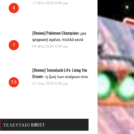
13 Μάι 2026 8:00 μμ
6
[Review] Pokémon Champions: μια
ψηφιακή αρένα, πολλά κενά
7
09 Μάι 2026 8:00 μμ
[Review] Tomodachi Life: Living the
Dream : η ζωή των ονείρων σου
7.5
21 Απρ 2026 6:00 μμ
ΤΕΛΕΥΤΑΊΟ DIRECT: