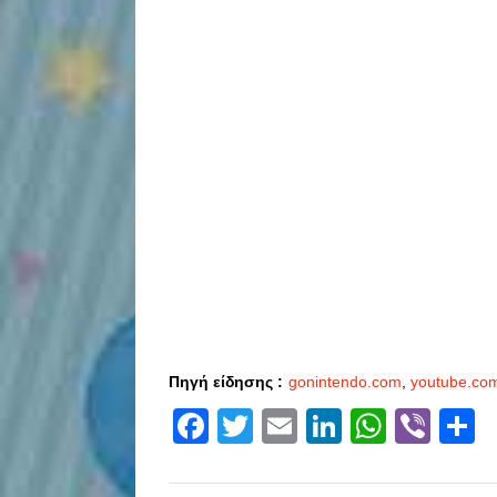
Πηγή είδησης :
gonintendo.com
,
youtube.co
Facebook
Twitter
Email
LinkedIn
Whats
Vibe
S