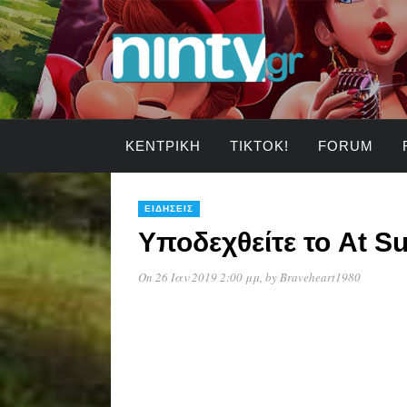
ΚΕΝΤΡΙΚΉ
TIKTOK!
FORUM
ΕΙΔΉΣΕΙΣ
Υποδεχθείτε το At S
On 26 Ιαν 2019 2:00 μμ
, by
Braveheart1980