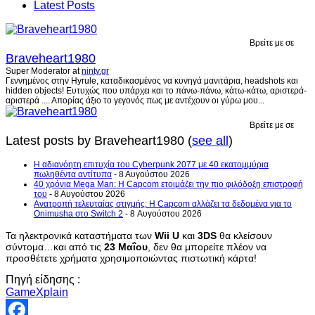
Latest Posts
Βρείτε με σε
Braveheart1980
Super Moderator
at
ninty.gr
Γεννημένος στην Hyrule, καταδικασμένος να κυνηγά μανιτάρια, headshots και
hidden objects! Ευτυχώς που υπάρχει και το πάνω-πάνω, κάτω-κάτω, αριστερά-
αριστερά .... Απορίας άξιο το γεγονός πως με αντέχουν οι γύρω μου...
Βρείτε με σε
Latest posts by Braveheart1980
(
see all
)
H αδιανόητη επιτυχία του Cyberpunk 2077 με 40 εκατομμύρια
πωληθέντα αντίτυπα
- 8 Αυγούστου 2026
40 χρόνια Mega Man: Η Capcom ετοιμάζει την πιο φιλόδοξη επιστροφή
του
- 8 Αυγούστου 2026
Ανατροπή τελευταίας στιγμής: Η Capcom αλλάζει τα δεδομένα για το
Onimusha στο Switch 2
- 8 Αυγούστου 2026
Τα ηλεκτρονικά καταστήματα των
Wii U
και
3DS
θα κλείσουν
σύντομα…και από τις
23 Μαΐου
, δεν θα μπορείτε πλέον να
προσθέτετε χρήματα χρησιμοποιώντας πιστωτική κάρτα!
Πηγή είδησης :
GameXplain