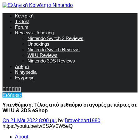
Κεντρική
TikTok!
Forum
Reviews-Unboxing
Nintendo Switch 2 Reviews
Unboxings
Nintendo Switch Reviews
Wii U Reviews
Nintendo 3DS Reviews
Άρθρα
Nintypedia
Εγγραφή
Ειδήσεις
Υπενθύμιση: Τέλος από μεθαύριο οι αγορές με κάρτες σε
Wii U & 3DS eShop
On 21 Μάι 2022 8:00 μμ
, by
Braveheart1980
https://youtu.be/twSSAV0W5eQ
About