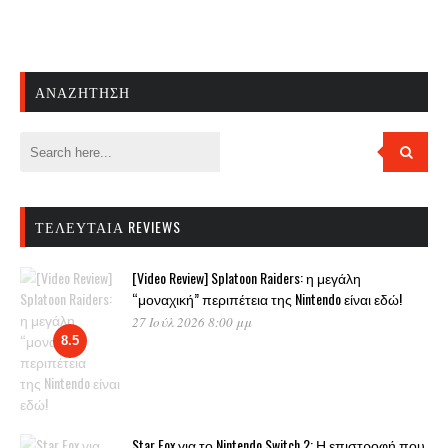
ΑΝΑΖΉΤΗΣΗ
ΤΕΛΕΥΤΑΊΑ REVIEWS
[Video Review] Splatoon Raiders: η μεγάλη
“μοναχική” περιπέτεια της Nintendo είναι εδώ!
27 Ιούλ 2026 8:00 μμ
8.5
Star Fox για το Nintendo Switch 2: Η επιστροφή που