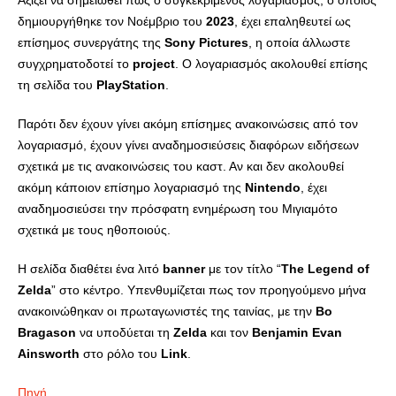
Αξίζει να σημειωθεί πως ο συγκεκριμένος λογαριασμός, ο οποίος
δημιουργήθηκε τον Νοέμβριο του
2023
, έχει επαληθευτεί ως
επίσημος συνεργάτης της
Sony
Pictures
, η οποία άλλωστε
συγχρηματοδοτεί το
project
. Ο λογαριασμός ακολουθεί επίσης
τη σελίδα του
PlayStation
.
Παρότι δεν έχουν γίνει ακόμη επίσημες ανακοινώσεις από τον
λογαριασμό, έχουν γίνει αναδημοσιεύσεις διαφόρων ειδήσεων
σχετικά με τις ανακοινώσεις του καστ. Αν και δεν ακολουθεί
ακόμη κάποιον επίσημο λογαριασμό της
Nintendo
, έχει
αναδημοσιεύσει την πρόσφατη ενημέρωση του Μιγιαμότο
σχετικά με τους ηθοποιούς.
Η σελίδα διαθέτει ένα λιτό
banner
με τον τίτλο “
The
Legend
of
Zelda
” στο κέντρο. Υπενθυμίζεται πως τον προηγούμενο μήνα
ανακοινώθηκαν οι πρωταγωνιστές της ταινίας, με την
Bo
Bragason
να υποδύεται τη
Zelda
και τον
Benjamin
Evan
Ainsworth
στο ρόλο του
Link
.
Πηγή