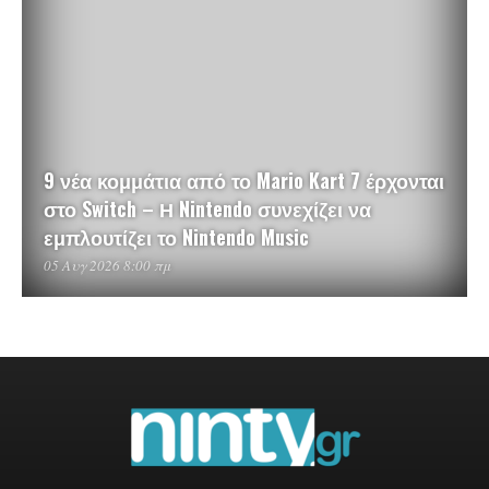
9 νέα κομμάτια από το Mario Kart 7 έρχονται
στο Switch – Η Nintendo συνεχίζει να
εμπλουτίζει το Nintendo Music
05 Αυγ 2026 8:00 πμ