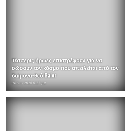
Τέσσερις ήρωες επιστρέφουν για να
σώσουν τον κόσμο που απειλείται από τον
δαίμονα-θεό Balor
04 Αυγ 2026 6:27 μμ