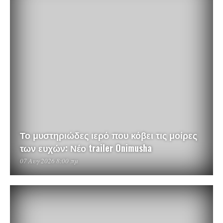
Το μυστηριώδες ιερό που κόβει τις μοίρες
των ευχών: Νέο trailer Onimusha
07 Αυγ 2026 8:00 πμ