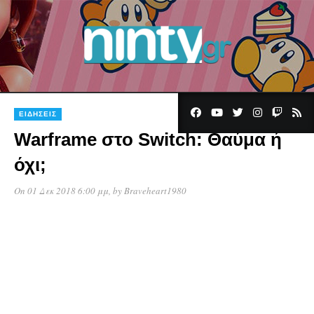
ΕΙΔΉΣΕΙΣ
Warframe στο Switch: Θαύμα ή
όχι;
On 01 Δεκ 2018 6:00 μμ
, by
Braveheart1980