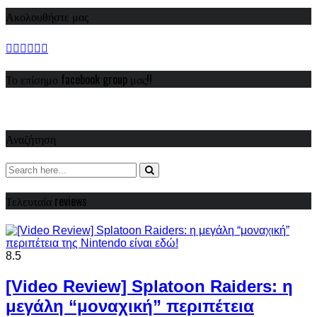
Ακολουθήστε μας
Το επίσημο facebook group μας!!
Αναζήτηση
Τελευταία reviews
8.5
[Video Review] Splatoon Raiders: η
μεγάλη “μοναχική” περιπέτεια