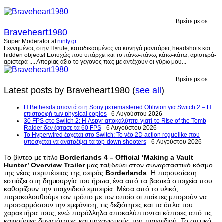
Βρείτε με σε
Braveheart1980
Super Moderator
at
ninty.gr
Γεννημένος στην Hyrule, καταδικασμένος να κυνηγά μανιτάρια, headshots και
hidden objects! Ευτυχώς που υπάρχει και το πάνω-πάνω, κάτω-κάτω, αριστερά-
αριστερά .... Απορίας άξιο το γεγονός πως με αντέχουν οι γύρω μου...
Βρείτε με σε
Latest posts by Braveheart1980
(
see all
)
Η Bethesda απαντά στη Sony με remastered Oblivion για Switch 2 – Η
επιστροφή των physical copies
- 6 Αυγούστου 2026
30 FPS στο Switch 2: Η Aspyr αποκαλύπτει γιατί το Rise of the Tomb
Raider δεν έφτασε τα 60 FPS
- 6 Αυγούστου 2026
Το Hyperwired έρχεται στο Switch: Το νέο 2D action roguelike που
υπόσχεται να ανατρέψει τα top-down shooters
- 6 Αυγούστου 2026
Το βίντεο με τίτλο
Borderlands 4 – Official ‘Making a Vault
Hunter’ Overview Trailer
μας ταξιδεύει στον συναρπαστικό κόσμο
της νέας περιπέτειας της σειράς
Borderlands
. Η παρουσίαση
εστιάζει στη δημιουργία του ήρωα, ένα από τα βασικά στοιχεία που
καθορίζουν την παιχνιδιού εμπειρία. Μέσα από το υλικό,
παρακολουθούμε τον τρόπο με τον οποίο οι παίκτες μπορούν να
προσαρμόσουν την εμφάνιση, τις δεξιότητες και τα όπλα του
χαρακτήρα τους, ενώ παράλληλα αποκαλύπτονται κάποιες από τις
καινούριες δυνατότητες και μηχανισμούς του παιχνιδιού. Το οπτικό