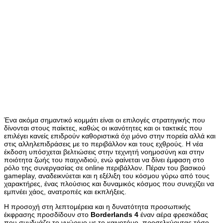
Ένα ακόμα σημαντικό κομμάτι είναι οι επιλογές στρατηγικής που
δίνονται στους παίκτες, καθώς οι ικανότητες και οι τακτικές που
επιλέγει κανείς επιδρούν καθοριστικά όχι μόνο στην πορεία αλλά και
στις αλληλεπιδράσεις με το περιβάλλον και τους εχθρούς. Η νέα
έκδοση υπόσχεται βελτιώσεις στην τεχνητή νοημοσύνη και στην
ποιότητα ζωής του παιχνιδιού, ενώ φαίνεται να δίνει έμφαση στο
ρόλο της συνεργασίας σε online περιβάλλον. Πέραν του βασικού
gameplay, αναδεικνύεται και η εξέλιξη του κόσμου γύρω από τους
χαρακτήρες, ένας πλούσιος και δυναμικός κόσμος που συνεχίζει να
εμπνέει χάος, ανατροπές και εκπλήξεις.
Η προσοχή στη λεπτομέρεια και η δυνατότητα προσωπικής
έκφρασης προσδίδουν στο
Borderlands 4
έναν αέρα φρεσκάδας
που συνδυάζει το γνώριμο με το καινοτόμο, προσελκύοντας τόσο