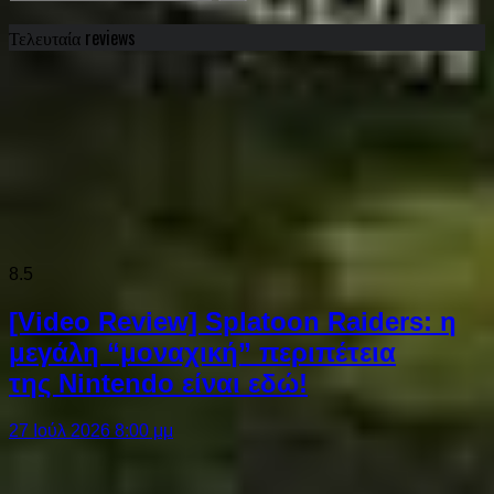
Τελευταία reviews
8.5
[Video Review] Splatoon Raiders: η
μεγάλη “μοναχική” περιπέτεια
της Nintendo είναι εδώ!
27 Ιούλ 2026 8:00 μμ