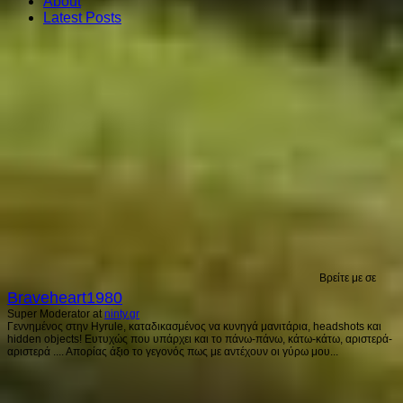
About
Latest Posts
Βρείτε με σε
Braveheart1980
Super Moderator
at
ninty.gr
Γεννημένος στην Hyrule, καταδικασμένος να κυνηγά μανιτάρια, headshots και
hidden objects! Ευτυχώς που υπάρχει και το πάνω-πάνω, κάτω-κάτω, αριστερά-
αριστερά .... Απορίας άξιο το γεγονός πως με αντέχουν οι γύρω μου...