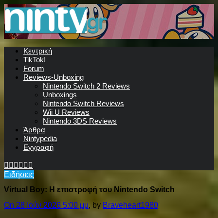
Κεντρική
TikTok!
Forum
Reviews-Unboxing
Nintendo Switch 2 Reviews
Unboxings
Nintendo Switch Reviews
Wii U Reviews
Nintendo 3DS Reviews
Άρθρα
Nintypedia
Εγγραφή
Ειδήσεις
Virtual Boy: Η επιστροφή του Nintendo Switch
On 28 Ιούν 2026 5:00 μμ
, by
Braveheart1980