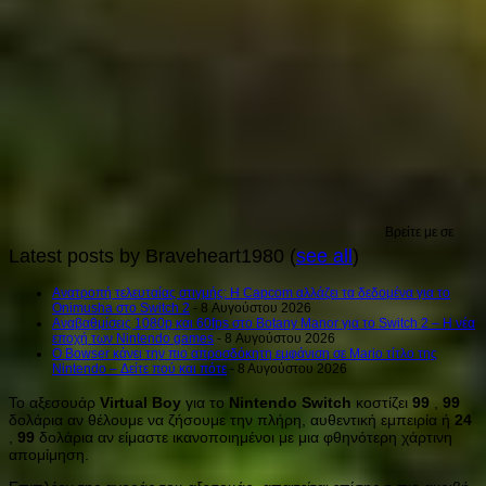
Βρείτε με σε
Latest posts by Braveheart1980
(
see all
)
Ανατροπή τελευταίας στιγμής: Η Capcom αλλάζει τα δεδομένα για το
Onimusha στο Switch 2
- 8 Αυγούστου 2026
Αναβαθμίσεις 1080p και 60fps στο Botany Manor για το Switch 2 – Η νέα
εποχή των Nintendo games
- 8 Αυγούστου 2026
Ο Bowser κάνει την πιο απροσδόκητη εμφάνιση σε Mario τίτλο της
Nintendo – Δείτε πού και πότε
- 8 Αυγούστου 2026
Το αξεσουάρ
Virtual
Boy
για το
Nintendo
Switch
κοστίζει
99
,
99
δολάρια αν θέλουμε να ζήσουμε την πλήρη, αυθεντική εμπειρία ή
24
,
99
δολάρια αν είμαστε ικανοποιημένοι με μια φθηνότερη χάρτινη
απομίμηση.