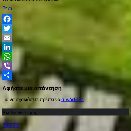
Πηγή
Facebook
Twitter
Email
LinkedIn
WhatsApp
Viber
Share
Αφήστε μια απάντηση
Για να σχολιάσετε πρέπει να
συνδεθείτε
.
Ακολουθήστε μας