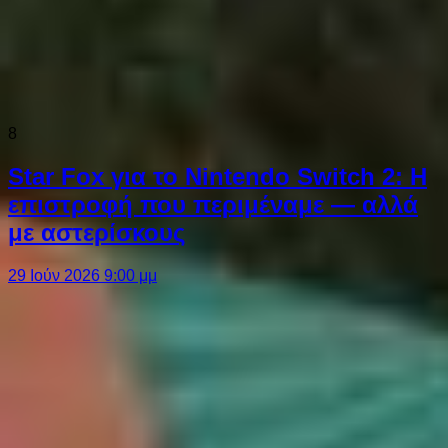
8
Star Fox για το Nintendo Switch 2: Η
επιστροφή που περιμέναμε — αλλά
με αστερίσκους
29 Ιούν 2026 9:00 μμ