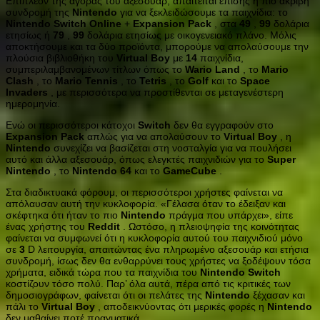
Επιπλέον της αγοράς του αξεσουάρ, απαιτείται επίσης η πιο ακριβή
συνδρομή της
Nintendo
για να ξεκλειδώσουμε τα παιχνίδια: το
Nintendo
Switch
Online
+
Expansion
Pack
, στα
49
,
99
δολάρια
ετησίως ή
79
,
99
δολάρια ετησίως με οικογενειακό πλάνο. Μόλις
αποκτήσουμε και τα δύο προϊόντα, μπορούμε να απολαύσουμε την
πλούσια βιβλιοθήκη του
Virtual
Boy
με
14
παιχνίδια,
συμπεριλαμβανομένων τίτλων όπως το
Wario
Land
, το
Mario
Clash
, το
Mario
Tennis
, το
Tetris
, το
Golf
και το
Space
Invaders
, με περισσότερα να προστίθενται σε μεταγενέστερη
ημερομηνία.
Ενώ οι περισσότεροι κάτοχοι
Switch
δεν θα εγγραφούν στο
Expansion
Pack
απλώς για να απολαύσουν το
Virtual
Boy
, η
Nintendo
συνεχίζει να βασίζεται στη νοσταλγία για να πουλήσει
αυτό και άλλα αξεσουάρ, όπως ελεγκτές παιχνιδιών για το
Super
Nintendo
, το
Nintendo
64
και το
GameCube
.
Στα διαδικτυακά φόρουμ, οι περισσότεροι χρήστες φαίνεται να
απόλαυσαν αυτή την κυκλοφορία. «Γέλασα όταν το έδειξαν και
σκέφτηκα ότι ήταν το πιο
Nintendo
πράγμα που υπάρχει», είπε
ένας χρήστης του
Reddit
. Ωστόσο, η πλειοψηφία της κοινότητας
φαίνεται να συμφωνεί ότι η κυκλοφορία αυτού του παιχνιδιού μόνο
σε
3
D λειτουργία, απαιτώντας ένα πληρωμένο αξεσουάρ και ετήσια
συνδρομή, ίσως δεν θα ενθαρρύνει τους χρήστες να ξοδέψουν τόσα
χρήματα, ειδικά τώρα που τα παιχνίδια του
Nintendo
Switch
κοστίζουν τόσο πολύ. Παρ’ όλα αυτά, πέρα από τις κριτικές των
δημοσιογράφων, φαίνεται ότι οι πελάτες της
Nintendo
ξέχασαν και
πάλι το
Virtual
Boy
, αποδεικνύοντας ότι μερικές φορές η
Nintendo
δεν μαθαίνει ποτέ πραγματικά.