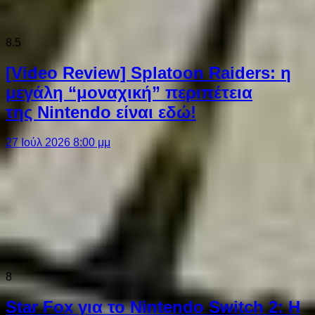
8.5
[Video Review] Splatoon Raiders: η
μεγάλη “μοναχική” περιπέτεια
της Nintendo είναι εδώ!
27 Ιούλ 2026 8:00 μμ
8
Star Fox για το Nintendo Switch 2: Η