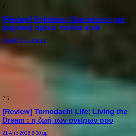
7
[Review] Pokémon Champions: μια
ψηφιακή αρένα, πολλά κενά
09 Μάι 2026 8:00 μμ
7.5
[Review] Tomodachi Life: Living the
Dream : η ζωή των ονείρων σου
21 Απρ 2026 6:00 μμ