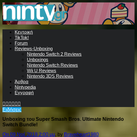
Κεντρική
TikTok!
Forum
Reviews-Unboxing
Nintendo Switch 2 Reviews
Unboxings
Nintendo Switch Reviews
Wii U Reviews
Nintendo 3DS Reviews
Άρθρα
Nintypedia
Εγγραφή
Ειδήσεις
Unboxing του Super Smash Bros. Ultimate Nintendo
Switch Bundle!
On 09 Νοέ 2018 2:00 μμ
, by
Braveheart1980