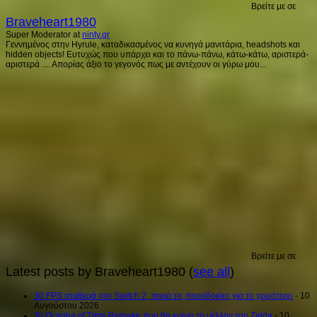
Βρείτε με σε
Braveheart1980
Super Moderator
at
ninty.gr
Γεννημένος στην Hyrule, καταδικασμένος να κυνηγά μανιτάρια, headshots και
hidden objects! Ευτυχώς που υπάρχει και το πάνω-πάνω, κάτω-κάτω, αριστερά-
αριστερά .... Απορίας άξιο το γεγονός πως με αντέχουν οι γύρω μου...
Βρείτε με σε
Latest posts by Braveheart1980
(
see all
)
30 FPS σταθερά στο Switch 2, παρά τις προσδοκίες για το χειρότερο
- 10
Αυγούστου 2026
Το Ocarina of Time Remake που θα κρίνει το μέλλον του Zelda
- 10