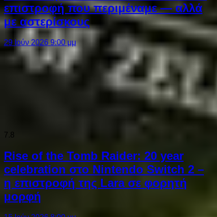
επιστροφή που περιμέναμε — αλλά
με αστερίσκους
29 Ιούν 2026 9:00 μμ
7.8
Rise of the Tomb Raider: 20 year
celebration στο Nintendo Switch 2 –
η επιστροφή της Lara σε φορητή
μορφή