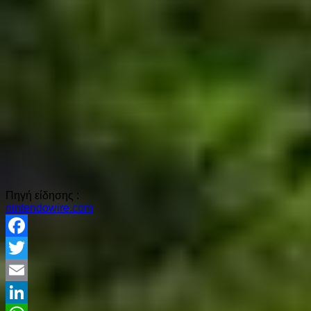
Πηγή είδησης :
nintendowire.com
Facebook
Twitter
Email