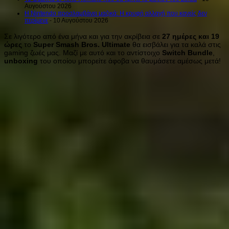
Αυγούστου 2026
Η Nintendo προσλαμβάνει μαζικά: Η κρυφή αλλαγή που κανείς δεν
περίμενε
- 10 Αυγούστου 2026
Σε λιγότερο από ένα μήνα και για την ακρίβεια σε
27 ημέρες και 19
ώρες
το
Super Smash Bros. Ultimate
θα εισβάλει για τα καλά στις
gaming ζωές μας. Μαζί με αυτό και το αντίστοιχο
Switch Bundle
,
unboxing
του οποίου μπορείτε άφοβα να θαυμάσετε αμέσως μετά!