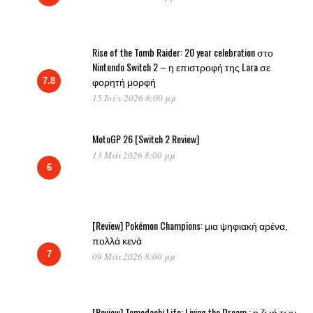
Rise of the Tomb Raider: 20 year celebration στο
Nintendo Switch 2 – η επιστροφή της Lara σε
φορητή μορφή
7.8
15 Ιούν 2026 8:00 μμ
MotoGP 26 [Switch 2 Review]
13 Μάι 2026 8:00 μμ
6
[Review] Pokémon Champions: μια ψηφιακή αρένα,
πολλά κενά
7
09 Μάι 2026 8:00 μμ
[Review] Tomodachi Life: Living the Dream : η ζωή των