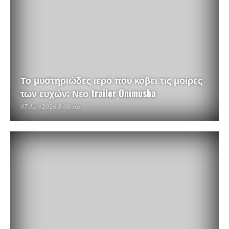
Το μυστηριώδες ιερό που κόβει τις μοίρες
των ευχών: Νέο trailer Onimusha
07 Αυγ 2026 8:00 πμ