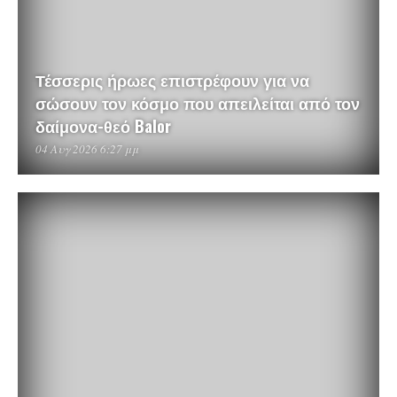
Τέσσερις ήρωες επιστρέφουν για να
σώσουν τον κόσμο που απειλείται από τον
δαίμονα-θεό Balor
04 Αυγ 2026 6:27 μμ