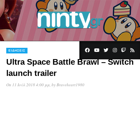
ΕΙΔΉΣΕΙΣ
Ultra Space Battle Brawl – Switch
launch trailer
On 11 Ιούλ 2018 4:00 μμ
, by
Braveheart1980