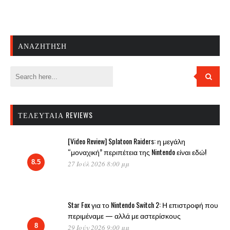
ΑΝΑΖΉΤΗΣΗ
ΤΕΛΕΥΤΑΊΑ REVIEWS
[Video Review] Splatoon Raiders: η μεγάλη
“μοναχική” περιπέτεια της Nintendo είναι εδώ!
8.5
27 Ιούλ 2026 8:00 μμ
Star Fox για το Nintendo Switch 2: Η επιστροφή που
περιμέναμε — αλλά με αστερίσκους
8
29 Ιούν 2026 9:00 μμ