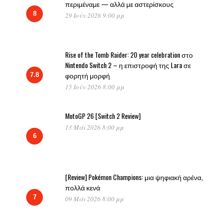
περιμέναμε — αλλά με αστερίσκους
8
29 Ιούν 2026 9:00 μμ
Rise of the Tomb Raider: 20 year celebration στο
Nintendo Switch 2 – η επιστροφή της Lara σε
φορητή μορφή
7.8
15 Ιούν 2026 8:00 μμ
MotoGP 26 [Switch 2 Review]
13 Μάι 2026 8:00 μμ
6
[Review] Pokémon Champions: μια ψηφιακή αρένα,
πολλά κενά
7
09 Μάι 2026 8:00 μμ