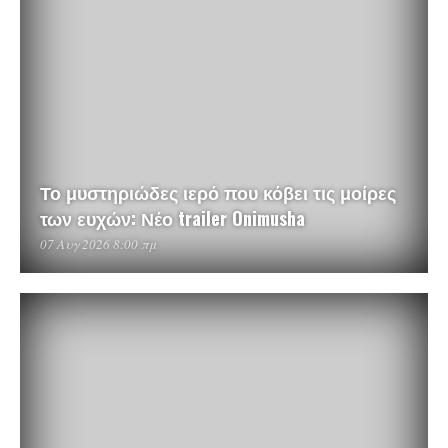
Το μυστηριώδες ιερό που κόβει τις μοίρες
των ευχών: Νέο trailer Onimusha
07 Αυγ 2026 8:00 πμ