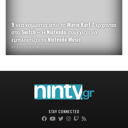
9 νέα κομμάτια από το Mario Kart 7 έρχονται
στο Switch – Η Nintendo συνεχίζει να
εμπλουτίζει το Nintendo Music
05 Αυγ 2026 8:00 πμ
STAY CONNECTED