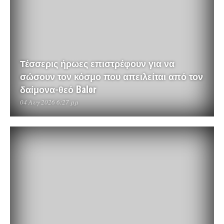
Τέσσερις ήρωες επιστρέφουν για να
σώσουν τον κόσμο που απειλείται από τον
δαίμονα-θεό Balor
04 Αυγ 2026 6:27 μμ