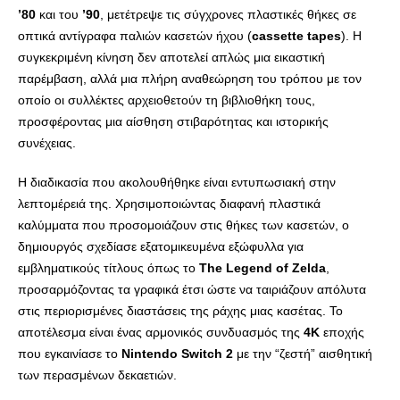
’80
και του
’90
, μετέτρεψε τις σύγχρονες πλαστικές θήκες σε
οπτικά αντίγραφα παλιών κασετών ήχου (
cassette tapes
). Η
συγκεκριμένη κίνηση δεν αποτελεί απλώς μια εικαστική
παρέμβαση, αλλά μια πλήρη αναθεώρηση του τρόπου με τον
οποίο οι συλλέκτες αρχειοθετούν τη βιβλιοθήκη τους,
προσφέροντας μια αίσθηση στιβαρότητας και ιστορικής
συνέχειας.
Η διαδικασία που ακολουθήθηκε είναι εντυπωσιακή στην
λεπτομέρειά της. Χρησιμοποιώντας διαφανή πλαστικά
καλύμματα που προσομοιάζουν στις θήκες των κασετών, ο
δημιουργός σχεδίασε εξατομικευμένα εξώφυλλα για
εμβληματικούς τίτλους όπως το
The Legend of Zelda
,
προσαρμόζοντας τα γραφικά έτσι ώστε να ταιριάζουν απόλυτα
στις περιορισμένες διαστάσεις της ράχης μιας κασέτας. Το
αποτέλεσμα είναι ένας αρμονικός συνδυασμός της
4K
εποχής
που εγκαινίασε το
Nintendo Switch 2
με την “ζεστή” αισθητική
των περασμένων δεκαετιών.