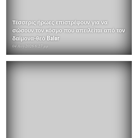
Τέσσερις ήρωες επιστρέφουν για να
σώσουν τον κόσμο που απειλείται από τον
δαίμονα-θεό Balor
04 Αυγ 2026 6:27 μμ