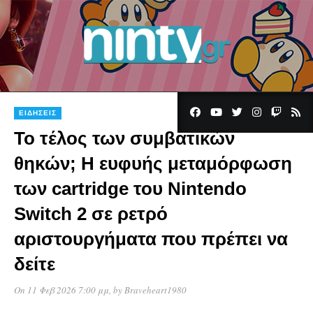
ΕΙΔΉΣΕΙΣ
Το τέλος των συμβατικών
θηκών; Η ευφυής μεταμόρφωση
των cartridge του Nintendo
Switch 2 σε ρετρό
αριστουργήματα που πρέπει να
δείτε
On 11 Φεβ 2026 7:00 μμ
, by
Braveheart1980