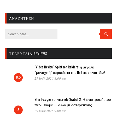
ΑΝΑΖΉΤΗΣΗ
ΤΕΛΕΥΤΑΊΑ REVIEWS
[Video Review] Splatoon Raiders: η μεγάλη
“μοναχική” περιπέτεια της Nintendo είναι εδώ!
8.5
27 Ιούλ 2026 8:00 μμ
Star Fox για το Nintendo Switch 2: Η επιστροφή που
περιμέναμε — αλλά με αστερίσκους
8
29 Ιούν 2026 9:00 μμ