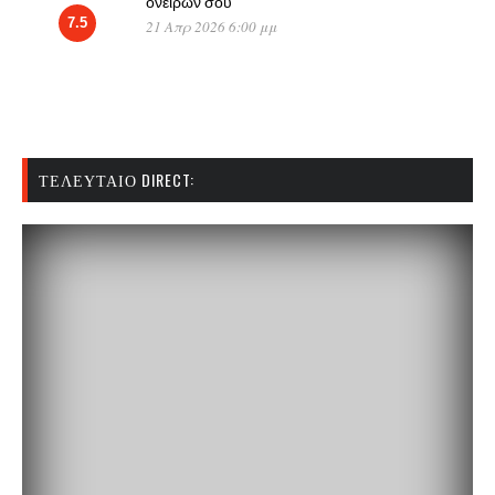
ονείρων σου
7.5
21 Απρ 2026 6:00 μμ
ΤΕΛΕΥΤΑΊΟ DIRECT: