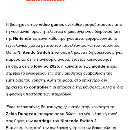
Η βιομηχανία των
video games
ανέκαθεν τροφοδοτούνταν από
τη νοσταλγία, όμως η τελευταία δημιουργία ενός δαιμόνιου
fan
της
Nintendo
ξεπερνά κάθε προηγούμενο, γεφυρώνοντας το
τεχνολογικό χάσμα μεταξύ του παρελθόντος και του παρόντος.
Με το
Nintendo Switch 2
να συμπληρώνει ήδη αρκετούς μήνες
παρουσίας στην παγκόσμια αγορά, έχοντας κυκλοφορήσει
επίσημα στις
5 Ιουνίου 2025
, η κοινότητα των
modders
έχει
στρέψει το ενδιαφέρον της στην αισθητική αναβάθμιση της
εμπειρίας του χρήστη. Αυτή τη φορά, στο επίκεντρο δεν
βρίσκεται το
controller
ή οι επιδόσεις της κονσόλας, αλλά η ίδια
η φυσική υπόσταση των παιχνιδιών.
Ένας ταλαντούχος δημιουργός, γνωστός στην κοινότητα του
Zelda Dungeon
, αποφάσισε να δώσει μια νέα, κλασική πνοή
στις θήκες των
cartridge
του
Nintendo Switch 2
.
Εμπνευσμένος από την αναλογική γοητεία των δεκαετιών του