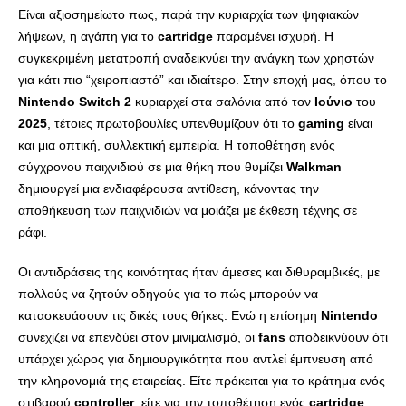
Είναι αξιοσημείωτο πως, παρά την κυριαρχία των ψηφιακών
λήψεων, η αγάπη για το
cartridge
παραμένει ισχυρή. Η
συγκεκριμένη μετατροπή αναδεικνύει την ανάγκη των χρηστών
για κάτι πιο “χειροπιαστό” και ιδιαίτερο. Στην εποχή μας, όπου το
Nintendo Switch 2
κυριαρχεί στα σαλόνια από τον
Ιούνιο
του
2025
, τέτοιες πρωτοβουλίες υπενθυμίζουν ότι το
gaming
είναι
και μια οπτική, συλλεκτική εμπειρία. Η τοποθέτηση ενός
σύγχρονου παιχνιδιού σε μια θήκη που θυμίζει
Walkman
δημιουργεί μια ενδιαφέρουσα αντίθεση, κάνοντας την
αποθήκευση των παιχνιδιών να μοιάζει με έκθεση τέχνης σε
ράφι.
Οι αντιδράσεις της κοινότητας ήταν άμεσες και διθυραμβικές, με
πολλούς να ζητούν οδηγούς για το πώς μπορούν να
κατασκευάσουν τις δικές τους θήκες. Ενώ η επίσημη
Nintendo
συνεχίζει να επενδύει στον μινιμαλισμό, οι
fans
αποδεικνύουν ότι
υπάρχει χώρος για δημιουργικότητα που αντλεί έμπνευση από
την κληρονομιά της εταιρείας. Είτε πρόκειται για το κράτημα ενός
στιβαρού
controller
, είτε για την τοποθέτηση ενός
cartridge