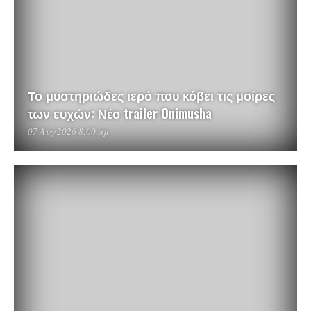
Το μυστηριώδες ιερό που κόβει τις μοίρες
των ευχών: Νέο trailer Onimusha
07 Αυγ 2026 8:00 πμ