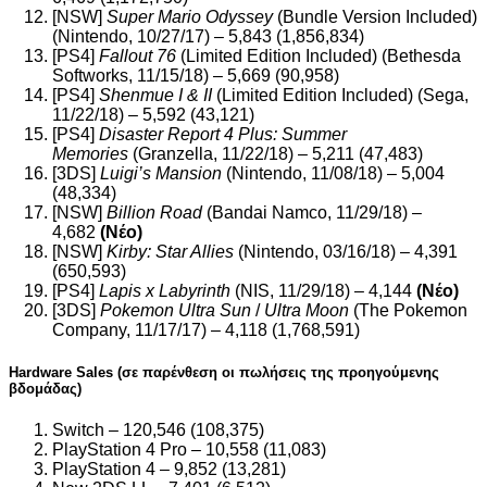
[NSW]
Super Mario Odyssey
(Bundle Version Included)
(Nintendo, 10/27/17) – 5,843 (1,856,834)
[PS4]
Fallout 76
(Limited Edition Included) (Bethesda
Softworks, 11/15/18) – 5,669 (90,958)
[PS4]
Shenmue I & II
(Limited Edition Included) (Sega,
11/22/18) – 5,592 (43,121)
[PS4]
Disaster Report 4 Plus: Summer
Memories
(Granzella, 11/22/18) – 5,211 (47,483)
[3DS]
Luigi’s Mansion
(Nintendo, 11/08/18) – 5,004
(48,334)
[NSW]
Billion Road
(Bandai Namco, 11/29/18) –
4,682
(Νέο)
[NSW]
Kirby: Star Allies
(Nintendo, 03/16/18) – 4,391
(650,593)
[PS4]
Lapis x Labyrinth
(NIS, 11/29/18) – 4,144
(Νέο)
[3DS]
Pokemon Ultra Sun
/
Ultra Moon
(The Pokemon
Company, 11/17/17) – 4,118 (1,768,591)
Hardware Sales
(σε παρένθεση οι πωλήσεις της προηγούμενης
βδομάδας)
Switch – 120,546 (108,375)
PlayStation 4 Pro – 10,558 (11,083)
PlayStation 4 – 9,852 (13,281)