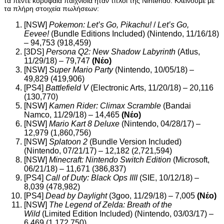
τα πέντε κορυφαία παιχνίδια ήταν τίτλοι της Nintendo. Κλείνουμε με
τα πλήρη στοιχεία πωλήσεων:
[NSW]
Pokemon: Let’s Go, Pikachu!
/
Let’s Go,
Eevee!
(Bundle Editions Included) (Nintendo, 11/16/18)
– 94,753 (918,459)
[3DS]
Persona Q2: New Shadow Labyrinth
(Atlus,
11/29/18) – 79,747
(Νέο)
[NSW]
Super Mario Party
(Nintendo, 10/05/18) –
49,829 (419,906)
[PS4]
Battlefield V
(Electronic Arts, 11/20/18) – 20,116
(130,770)
[NSW]
Kamen Rider: Climax Scramble
(Bandai
Namco, 11/29/18) – 14,465
(Νέο)
[NSW]
Mario Kart 8 Deluxe
(Nintendo, 04/28/17) –
12,979 (1,860,756)
[NSW]
Splatoon 2
(Bundle Version Included)
(Nintendo, 07/21/17) – 12,182 (2,721,594)
[NSW]
Minecraft: Nintendo Switch Edition
(Microsoft,
06/21/18) – 11,671 (386,837)
[PS4]
Call of Duty: Black Ops IIII
(SIE, 10/12/18) –
8,039 (478,982)
[PS4]
Dead by Daylight
(3goo, 11/29/18) – 7,005
(Νέο)
[NSW]
The Legend of Zelda: Breath of the
Wild
(Limited Edition Included) (Nintendo, 03/03/17) –
6,469 (1,172,750)