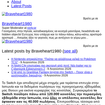
About
Latest Posts
Βρείτε με σε
Braveheart1980
Super Moderator
at
ninty.gr
Γεννημένος στην Hyrule, καταδικασμένος να κυνηγά μανιτάρια, headshots και
hidden objects! Ευτυχώς που υπάρχει και το πάνω-πάνω, κάτω-κάτω, αριστερά-
αριστερά .... Απορίας άξιο το γεγονός πως με αντέχουν οι γύρω μου...
Βρείτε με σε
Latest posts by Braveheart1980
(
see all
)
Η Nintendo αποκαλύπτει: “Πρέπει να αλλάξουμε ριζικά το Pokémon
TCG”
- 9 Αυγούστου 2026
Η Night City επιστρέφει πιο σκοτεινή από ποτέ: Νέο trailer για το
Cyberpunk Edgerunners 2
- 9 Αυγούστου 2026
Ο Id από το Granblue Fantasy έρχεται στο Switch – Ποιος είναι ο
μυστηριώδης ξιφομάχος
- 9 Αυγούστου 2026
Το Switch έχει αποδειχτεί μέχρι στιγμής μια τεράστια επιτυχία στην
Ιαπωνία και τα δεδομένα πωλήσεων της προηγούμενης εβδομάδας
μας δίνουν μια εικόνα κυριαρχίας της κονσόλας. Συγκεκριμένα
το
Switch πούλησε πάνω από 120.000 κονσόλες την περασμένη
εβδομάδα στην Ιαπωνία, ενώ
όλες
οι υπόλοιπες κονσόλες δεν
έφτασαν καν τις 40.000 πωλήσεις
. Επιπροσθέτως τέσσερα από