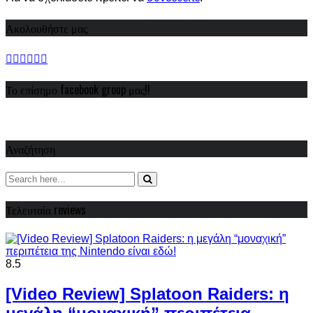
Ακολουθήστε μας
Το επίσημο facebook group μας!!
Αναζήτηση
Τελευταία reviews
8.5
[Video Review] Splatoon Raiders: η