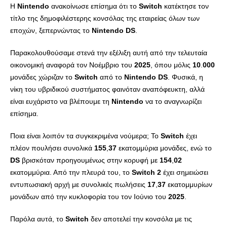
Η
Nintendo
ανακοίνωσε επίσημα ότι το
Switch
κατέκτησε τον
τίτλο της δημοφιλέστερης κονσόλας της εταιρείας όλων των
εποχών, ξεπερνώντας το
Nintendo
DS
.
Παρακολουθούσαμε στενά την εξέλιξη αυτή από την τελευταία
οικονομική αναφορά τον Νοέμβριο του
2025
, όπου μόλις
10
.
000
μονάδες χώριζαν το
Switch
από το
Nintendo
DS
. Φυσικά, η
νίκη του υβριδικού συστήματος φαινόταν αναπόφευκτη, αλλά
είναι ευχάριστο να βλέπουμε τη
Nintendo
να το αναγνωρίζει
επίσημα.
Ποια είναι λοιπόν τα συγκεκριμένα νούμερα; Το
Switch
έχει
πλέον πουλήσει συνολικά
155
,
37
εκατομμύρια μονάδες, ενώ το
DS
βρισκόταν προηγουμένως στην κορυφή με
154
,
02
εκατομμύρια. Από την πλευρά του, το
Switch
2
έχει σημειώσει
εντυπωσιακή αρχή με συνολικές πωλήσεις
17
,
37
εκατομμυρίων
μονάδων από την κυκλοφορία του τον Ιούνιο του
2025
.
Παρόλα αυτά, το
Switch
δεν αποτελεί την κονσόλα με τις