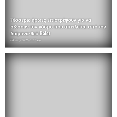
Τέσσερις ήρωες επιστρέφουν για να
σώσουν τον κόσμο που απειλείται από τον
δαίμονα-θεό Balor
04 Αυγ 2026 6:27 μμ