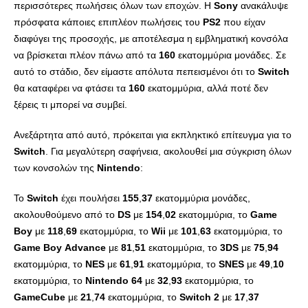
περισσότερες πωλήσεις όλων των εποχών. Η
Sony
ανακάλυψε
πρόσφατα κάποιες επιπλέον πωλήσεις του
PS
2
που είχαν
διαφύγει της προσοχής, με αποτέλεσμα η εμβληματική κονσόλα
να βρίσκεται πλέον πάνω από τα
160
εκατομμύρια μονάδες. Σε
αυτό το στάδιο, δεν είμαστε απόλυτα πεπεισμένοι ότι το
Switch
θα καταφέρει να φτάσει τα
160
εκατομμύρια, αλλά ποτέ δεν
ξέρεις τι μπορεί να συμβεί.
Ανεξάρτητα από αυτό, πρόκειται για εκπληκτικό επίτευγμα για το
Switch
. Για μεγαλύτερη σαφήνεια, ακολουθεί μια σύγκριση όλων
των κονσολών της
Nintendo
:
Το
Switch
έχει πουλήσει
155
,
37
εκατομμύρια μονάδες,
ακολουθούμενο από το
DS
με
154
,
02
εκατομμύρια, το
Game
Boy
με
118
,
69
εκατομμύρια, το
Wii
με
101
,
63
εκατομμύρια, το
Game
Boy
Advance
με
81
,
51
εκατομμύρια, το
3
DS
με
75
,
94
εκατομμύρια, το
NES
με
61
,
91
εκατομμύρια, το
SNES
με
49
,
10
εκατομμύρια, το
Nintendo
64
με
32
,
93
εκατομμύρια, το
GameCube
με
21
,
74
εκατομμύρια, το
Switch
2
με
17
,
37