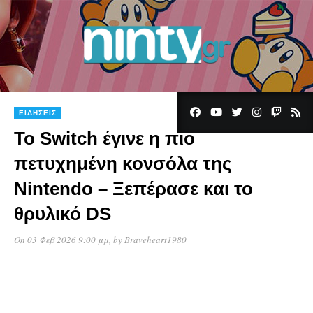
ΕΙΔΉΣΕΙΣ
Το Switch έγινε η πιο
πετυχημένη κονσόλα της
Nintendo – Ξεπέρασε και το
θρυλικό DS
On 03 Φεβ 2026 9:00 μμ
, by
Braveheart1980