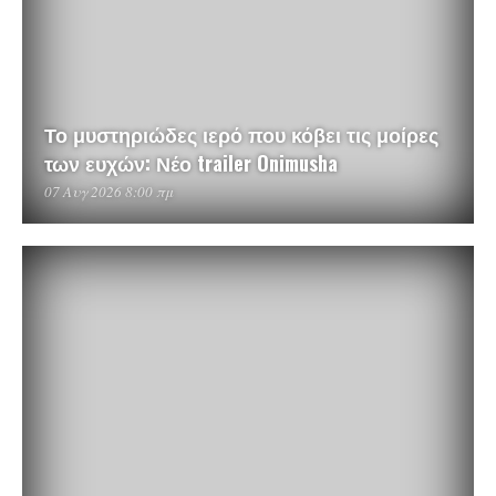
Το μυστηριώδες ιερό που κόβει τις μοίρες
των ευχών: Νέο trailer Onimusha
07 Αυγ 2026 8:00 πμ