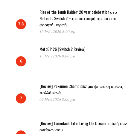
Rise of the Tomb Raider: 20 year celebration στο
Nintendo Switch 2 – η επιστροφή της Lara σε
φορητή μορφή
7.8
15 Ιούν 2026 8:00 μμ
MotoGP 26 [Switch 2 Review]
13 Μάι 2026 8:00 μμ
6
[Review] Pokémon Champions: μια ψηφιακή αρένα,
πολλά κενά
7
09 Μάι 2026 8:00 μμ
[Review] Tomodachi Life: Living the Dream : η ζωή των
ονείρων σου