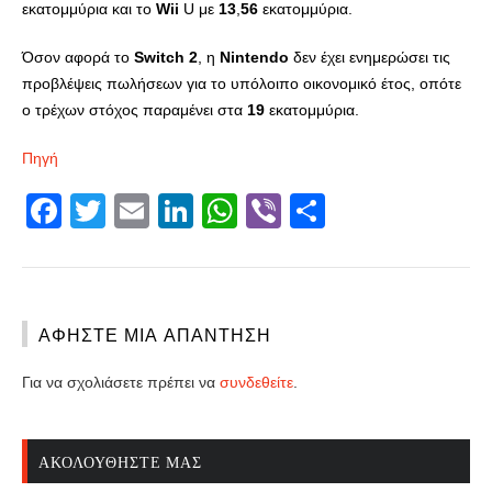
εκατομμύρια και το
Wii
U με
13
,
56
εκατομμύρια.
Όσον αφορά το
Switch
2
, η
Nintendo
δεν έχει ενημερώσει τις
προβλέψεις πωλήσεων για το υπόλοιπο οικονομικό έτος, οπότε
ο τρέχων στόχος παραμένει στα
19
εκατομμύρια.
Πηγή
Facebook
Twitter
Email
LinkedIn
WhatsApp
Viber
Share
ΑΦΉΣΤΕ ΜΙΑ ΑΠΆΝΤΗΣΗ
Για να σχολιάσετε πρέπει να
συνδεθείτε
.
ΑΚΟΛΟΥΘΉΣΤΕ ΜΑΣ