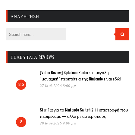
ΑΝΑΖΉΤΗΣΗ
ΤΕΛΕΥΤΑΊΑ REVIEWS
[Video Review] Splatoon Raiders: η μεγάλη
“μοναχική” περιπέτεια της Nintendo είναι εδώ!
8.5
27 Ιούλ 2026 8:00 μμ
Star Fox για το Nintendo Switch 2: Η επιστροφή που
περιμέναμε — αλλά με αστερίσκους
8
29 Ιούν 2026 9:00 μμ