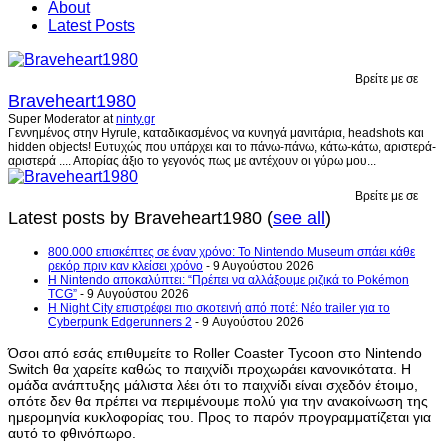
About
Latest Posts
Βρείτε με σε
Braveheart1980
Super Moderator
at
ninty.gr
Γεννημένος στην Hyrule, καταδικασμένος να κυνηγά μανιτάρια, headshots και
hidden objects! Ευτυχώς που υπάρχει και το πάνω-πάνω, κάτω-κάτω, αριστερά-
αριστερά .... Απορίας άξιο το γεγονός πως με αντέχουν οι γύρω μου...
Βρείτε με σε
Latest posts by Braveheart1980
(
see all
)
800.000 επισκέπτες σε έναν χρόνο: Το Nintendo Museum σπάει κάθε
ρεκόρ πριν καν κλείσει χρόνο
- 9 Αυγούστου 2026
Η Nintendo αποκαλύπτει: “Πρέπει να αλλάξουμε ριζικά το Pokémon
TCG”
- 9 Αυγούστου 2026
Η Night City επιστρέφει πιο σκοτεινή από ποτέ: Νέο trailer για το
Cyberpunk Edgerunners 2
- 9 Αυγούστου 2026
Όσοι από εσάς επιθυμείτε το Roller Coaster Tycoon στο Nintendo
Switch θα χαρείτε καθώς το παιχνίδι προχωράει κανονικότατα. Η
ομάδα ανάπτυξης μάλιστα λέει ότι το παιχνίδι είναι σχεδόν έτοιμο,
οπότε δεν θα πρέπει να περιμένουμε πολύ για την ανακοίνωση της
ημερομηνία κυκλοφορίας του. Προς το παρόν προγραμματίζεται για
αυτό το φθινόπωρο.