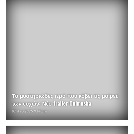
Το μυστηριώδες ιερό που κόβει τις μοίρες
των ευχών: Νέο trailer Onimusha
07 Αυγ 2026 8:00 πμ