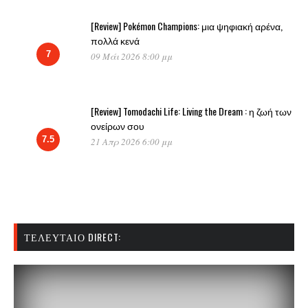
[Review] Pokémon Champions: μια ψηφιακή αρένα,
πολλά κενά
7
09 Μάι 2026 8:00 μμ
[Review] Tomodachi Life: Living the Dream : η ζωή των
ονείρων σου
7.5
21 Απρ 2026 6:00 μμ
ΤΕΛΕΥΤΑΊΟ DIRECT: