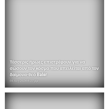
Τέσσερις ήρωες επιστρέφουν για να
σώσουν τον κόσμο που απειλείται από τον
δαίμονα-θεό Balor
04 Αυγ 2026 6:27 μμ