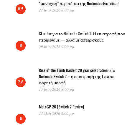
“μοναχική” περιπέτεια της Nintendo είναι εδώ!
8.5
27 Ιούλ 2026 8:00 μμ
Star Fox για το Nintendo Switch 2: Η επιστροφή που
περιμέναμε — αλλά με αστερίσκους
8
29 Ιούν 2026 9:00 μμ
Rise of the Tomb Raider: 20 year celebration στο
Nintendo Switch 2 – η επιστροφή της Lara σε
φορητή μορφή
7.8
15 Ιούν 2026 8:00 μμ
MotoGP 26 [Switch 2 Review]
13 Μάι 2026 8:00 μμ
6