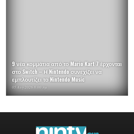
9 νέα κομμάτια από το Mario Kart 7 έρχονται
στο Switch – Η Nintendo συνεχίζει να
εμπλουτίζει το Nintendo Music
05 Αυγ 2026 8:00 πμ