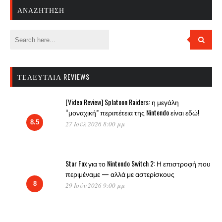
ΑΝΑΖΉΤΗΣΗ
ΤΕΛΕΥΤΑΊΑ REVIEWS
[Video Review] Splatoon Raiders: η μεγάλη
“μοναχική” περιπέτεια της Nintendo είναι εδώ!
8.5
27 Ιούλ 2026 8:00 μμ
Star Fox για το Nintendo Switch 2: Η επιστροφή που
περιμέναμε — αλλά με αστερίσκους
8
29 Ιούν 2026 9:00 μμ