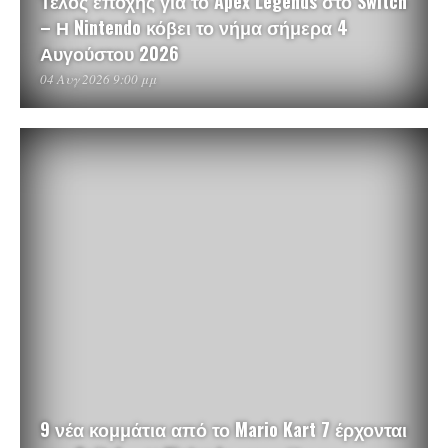
Τέλος εποχής για το Apex Legends στο Switch
– Η Nintendo κόβει το νήμα σήμερα 4
Αυγούστου 2026
04 Αυγ 2026 9:00 μμ
9 νέα κομμάτια από το Mario Kart 7 έρχονται