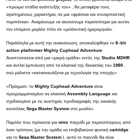
«πρώιμα στάδια ανάπτυξής του» , θα μεταφέρει τους
αγαπημένους χαρακτήρες σε μια «φρέσκια και συναρπαστική
περιπέτεια». Αναμένουμε να ακούσουμε περισσότερα για αυτόν
τον επόμενο μεγάλο τίτλο σε «μελλοντική ημερομηνία» .
Παράλληλα με αυτή την ανακοίνωση, αποκαλύφθηκε το
8
–
bit
action
platformer
Mighty
Cuphead
Adventure
.
Αναπτύσσεται από μια «μικρή ομάδα» εντός της
Studio
MDHR
και αντλεί έμπνευση από τα κλασικά της δεκαετίας του
1980
,
ενώ μάλιστα «κατασκευάζεται με τεχνολογία της εποχής» .
«Πράγματι: το
Mighty
Cuphead
Adventure
είναι
προγραμματισμένο σε κλασική
Assembly
Language
και
σχεδιασμένο με τις αυστηρές προδιαγραφές της οικιακής
κονσόλας
Sega
Master
System
στο μυαλό».
Παρόλο που πρόκειται για
retro
παιχνίδι με περισσότερους από
έναν τρόπους (με την ομάδα να επιβεβαιώνει φυσική
cartridge
για το
Sega
Master
System
), αυτό το παιχνίδι θα είναι