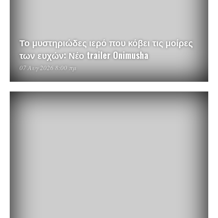
Το μυστηριώδες ιερό που κόβει τις μοίρες
των ευχών: Νέο trailer Onimusha
07 Αυγ 2026 8:00 πμ