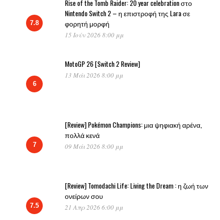
Rise of the Tomb Raider: 20 year celebration στο
Nintendo Switch 2 – η επιστροφή της Lara σε
φορητή μορφή
7.8
15 Ιούν 2026 8:00 μμ
MotoGP 26 [Switch 2 Review]
13 Μάι 2026 8:00 μμ
6
[Review] Pokémon Champions: μια ψηφιακή αρένα,
πολλά κενά
7
09 Μάι 2026 8:00 μμ
[Review] Tomodachi Life: Living the Dream : η ζωή των
ονείρων σου
7.5
21 Απρ 2026 6:00 μμ