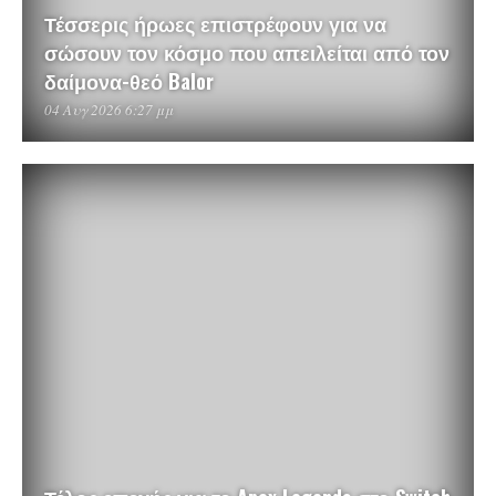
Τέσσερις ήρωες επιστρέφουν για να
σώσουν τον κόσμο που απειλείται από τον
δαίμονα-θεό Balor
04 Αυγ 2026 6:27 μμ