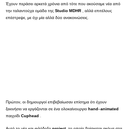
Έχουν περάσει αρκετά χρόνια από τότε που ακούσαμε νέα από
την ταλαντούχα ομάδα της
Studio
MDHR
, αλλά επιτέλους
επέστρεψε, με όχι μία αλλά δύο ανακοινώσεις.
Πρώτον, οι δημιουργοί επιβεβαίωσαν επίσημα ότι έχουν
ξεκινήσει να εργάζονται σε ένα ολοκαίνουργιο
hand
–
animated
παιχνίδι
Cuphead
.
Αυτό το νέο και φιλόδοξο
project
, το οποίο βρίσκεται ακόμα στα