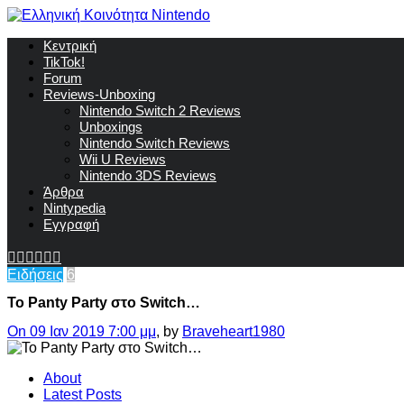
Κεντρική
TikTok!
Forum
Reviews-Unboxing
Nintendo Switch 2 Reviews
Unboxings
Nintendo Switch Reviews
Wii U Reviews
Nintendo 3DS Reviews
Άρθρα
Nintypedia
Εγγραφή
Ειδήσεις
6
To Panty Party στο Switch…
On 09 Ιαν 2019 7:00 μμ
, by
Braveheart1980
About
Latest Posts