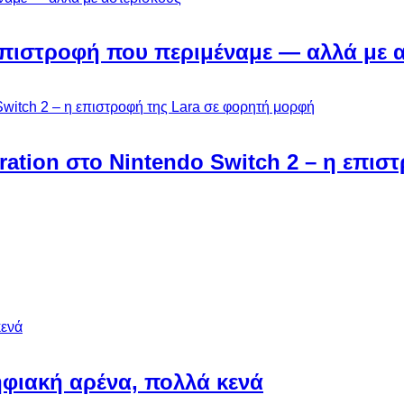
Η επιστροφή που περιμέναμε — αλλά με 
ebration στο Nintendo Switch 2 – η επι
φιακή αρένα, πολλά κενά