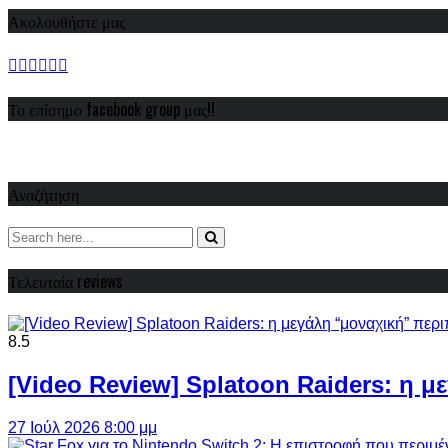
Ακολουθήστε μας
Το επίσημο facebook group μας!!
Αναζήτηση
Τελευταία reviews
8.5
[Video Review] Splatoon Raiders: η μ
27 Ιούλ 2026 8:00 μμ