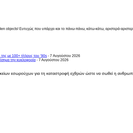
en objects! Ευτυχώς που υπάρχει και το πάνω-πάνω, κάτω-κάτω, αριστερά-αριστερά 
 της με 100+ τίτλους του ’90s
- 7 Αυγούστου 2026
επίσημα την κυκλοφορία
- 7 Αυγούστου 2026
ικείων εσωρούχων για τη καταστροφή εχθρών ώστε να σωθεί η ανθρωπότ