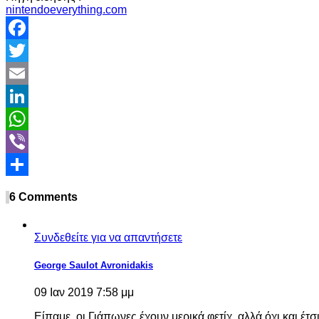
nintendoeverything.com
Facebook
Twitter
Email
LinkedIn
WhatsApp
Viber
Share
6 Comments
Συνδεθείτε για να απαντήσετε
George Saulot Avronidakis
09 Ιαν 2019 7:58 μμ
Είπαμε, οι Γιάπωνες έχουν μερικά φετίχ, αλλά όχι και έτ