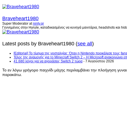
Braveheart1980
Super Moderator
at
ninty.gr
Γεννημένος στην Hyrule, καταδικασμένος να κυνηγά μανιτάρια, headshots και hidd
Latest posts by Braveheart1980
(
see all
)
[Editorial] Το τίμημα της νοσταλγίας: Όταν η Nintendo προκάλεσε τους fans
Τέλος της αναμονής για το Minecraft Switch 2 – Η Microsoft ανακοινώνει 
41.680 λόγοι για να αγοράσεις Switch 2 τώρα
- 7 Αυγούστου 2026
Το εν λόγω γρήγορο παιχνίδι μάχης περιλαμβάνει την πλοήγηση γυνα
παρακάτω.