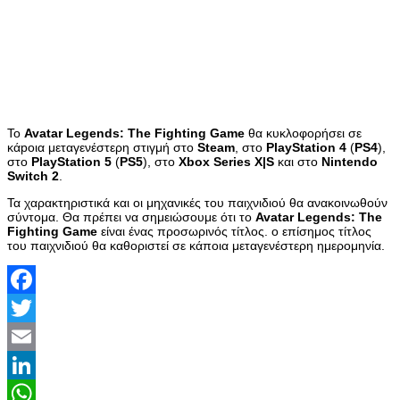
Το
Avatar Legends: The Fighting Game
θα κυκλοφορήσει σε
κάpoια μεταγενέστερη στιγμή στο
Steam
, στο
PlayStation 4
(
PS4
),
στο
PlayStation 5
(
PS5
), στο
Xbox Series X|S
και στο
Nintendo
Switch 2
.
Τα χαρακτηριστικά και οι μηχανικές του παιχνιδιού θα ανακοινωθούν
σύντομα. Θα πρέπει να σημειώσουμε ότι το
Avatar Legends: The
Fighting Game
είναι ένας προσωρινός τίτλος. ο επίσημος τίτλος
του παιχνιδιού θα καθοριστεί σε κάποια μεταγενέστερη ημερομηνία.
Facebook
Twitter
Email
LinkedIn