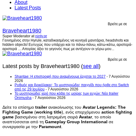
About
Latest Posts
Βρείτε με σε
Braveheart1980
Super Moderator
at
ninty.gr
Γεννημένος στην Hyrule, καταδικασμένος να κυνηγά μανιτάρια, headshots και
hidden objects! Ευτυχώς που υπάρχει και το πάνω-πάνω, κάτω-κάτω, αριστερά-
αριστερά .... Απορίας άξιο το γεγονός πως με αντέχουν οι γύρω μου...
Βρείτε με σε
Latest posts by Braveheart1980
(
see all
)
Shantae: Η επιστροφή που αναμένουμε έρχεται το 2027
- 7 Αυγούστου
2026
Ρυθμός και βρικόλακες: Το μυστηριώδες παιχνίδι που ήρθε στο Switch
από τις 29 Ιουλίου
- 7 Αυγούστου 2026
Το μυστηριώδες ιερό που κόβει τις μοίρες των ευχών: Νέο trailer
Onimusha
- 7 Αυγούστου 2026
Δείτε το επίσημο
trailer
ανακοίνωσης του
Avatar Legends: The
Fighting Game
(
working title
), ενός επερχόμενου
action fighting
game
βασισμένου στη λατρεμένη σειρά
Avatar
, το οποίο
αναπτύσσεται από τη
Gameplay Group International
σε
συνεργασία με την
Paramount
.