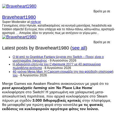
Βρείτε με σε
Braveheart1980
Super Moderator
at
ninty.gr
Γεννημένος στην Hyrule, καταδικασμένος να κυνηγά μανιτάρια, headshots και
hidden objects! Ευτυχώς που υπάρχει και το πάνω-πάνω, κάτω-κάτω, αριστερά-
αριστερά .... Απορίας άξιο το γεγονός πως με αντέχουν οι γύρω μου...
Βρείτε με σε
Latest posts by Braveheart1980
(
see all
)
Ο Id από το Granblue Fantasy έρχεται στο Switch – Ποιος είναι ο
μυστηριώδης ξιφομάχος
- 9 Αυγούστου 2026
H αδιανόητη επιτυχία του Cyberpunk 2077 με 40 εκατομμύρια
πωληθέντα αντίτυπα
- 8 Αυγούστου 2026
40 χρόνια Mega Man: Η Capcom ετοιμάζει την πιο φιλόδοξη επιστροφή
του
- 8 Αυγούστου 2026
Merge Games και Awaken Realms ανακοινώνουν με χαρά ότι το
post apocalyptic farming sim
‘
No Place Like Home
‘
κυκλοφόρησε στο Switch! Η χαριτωμένη και χαλαρωτική μετα-
αποκαλυπτική περιπέτεια, που αρχικά κυκλοφόρησε στο Steam
πέρυσι με σχεδόν
3.000 διθυραμβικές κριτικές
στην πλατφόρμα,
θα μεταφερθεί για πρώτη φορά στην κονσόλα
με τις φυσικές
εκδόσεις να κυκλοφορούν αργότερα φέτος τον Ιούνιο.