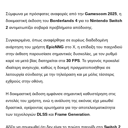
Σύμφωνα με πρόσφατες αναφορές από την
Gamescom
2025
, η
δοκιμαστική έκδοση του
Borderlands
4
για το
Nintendo
Switch
2
αντιμετωπίζει σοβαρά προβλήματα απόδοσης.
Συγκεκριμένα, όπως αναφέρθηκε σε ευρέως διαδεδομένη
ανάρτηση του χρήστη
EpicNNG
στο X, η επίδειξη του παιχνιδιού
στην έκθεση παρουσίασε σημαντικές δυσκολίες, με τον ρυθμό
καρέ να μετά βίας διατηρείται στα
30
FPS
. Το γεγονός προκαλεί
ιδιαίτερη ανησυχία, καθώς η δοκιμή πραγματοποιήθηκε σε
λειτουργία σύνδεσης με την τηλεόραση και με μόλις τέσσερις
εχθρούς στην οθόνη.
Η δοκιμαστική έκδοση εμφάνισε σημαντική καθυστέρηση στις
εντολές του χρήστη, ενώ η ανάλυση της εικόνας είχε μειωθεί
δραστικά, εγείροντας ερωτήματα για την αποτελεσματικότητα
των τεχνολογιών
DLSS
και
Frame
Generation
.
Αξίζει να σημειωθεί ότι δεν είναι το πρώτο παιχνίδι στο
Switch
2