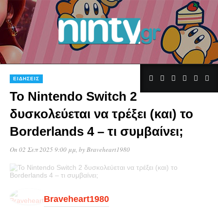
ΕΙΔΉΣΕΙΣ
Το Nintendo Switch 2
δυσκολεύεται να τρέξει (και) το
Borderlands 4 – τι συμβαίνει;
On 02 Σεπ 2025 9:00 μμ
, by
Braveheart1980
Braveheart1980