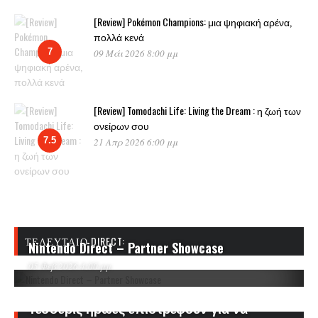
[Review] Pokémon Champions: μια ψηφιακή αρένα,
πολλά κενά
7
09 Μάι 2026 8:00 μμ
[Review] Tomodachi Life: Living the Dream : η ζωή των
ονείρων σου
7.5
21 Απρ 2026 6:00 μμ
ΤΕΛΕΥΤΑΊΟ DIRECT:
Nintendo Direct – Partner Showcase
05 Φεβ 2026 4:00 μμ
Τέσσερις ήρωες επιστρέφουν για να