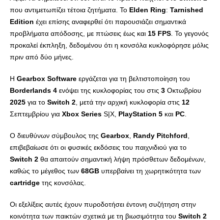
που αντιμετωπίζει τέτοια ζητήματα. Το
Elden
Ring
:
Tarnished
Edition
έχει επίσης αναφερθεί ότι παρουσιάζει σημαντικά
προβλήματα απόδοσης, με πτώσεις έως και
15
FPS
. Το γεγονός
προκαλεί έκπληξη, δεδομένου ότι η κονσόλα κυκλοφόρησε μόλις
πριν από δύο μήνες.
Η
Gearbox
Software
εργάζεται για τη βελτιστοποίηση του
Borderlands
4
ενόψει της κυκλοφορίας του στις
3
Οκτωβρίου
2025
για το
Switch
2
, μετά την αρχική κυκλοφορία στις
12
Σεπτεμβρίου για
Xbox
Series
S|X,
PlayStation
5
και
PC
.
Ο διευθύνων σύμβουλος της
Gearbox
,
Randy
Pitchford
,
επιβεβαίωσε ότι οι φυσικές εκδόσεις του παιχνιδιού για το
Switch
2
θα απαιτούν σημαντική λήψη πρόσθετων δεδομένων,
καθώς το μέγεθος των
68
GB
υπερβαίνει τη χωρητικότητα των
cartridge
της κονσόλας.
Οι εξελίξεις αυτές έχουν πυροδοτήσει έντονη συζήτηση στην
κοινότητα των παικτών σχετικά με τη βιωσιμότητα του
Switch
2