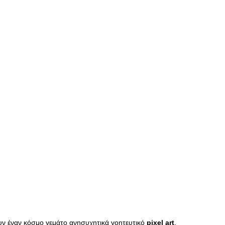
σουν έναν κόσμο γεμάτο ανησυχητικά γοητευτικό
pixel
art
,