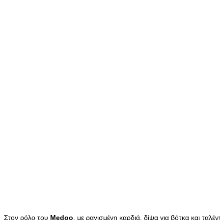
Στον ρόλο του
Medoo
, με ραγισμένη καρδιά, δίψα για βότκα και ταλ