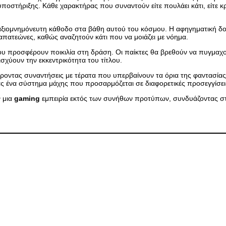
οστήριξης. Κάθε χαρακτήρας που συναντούν είτε πουλάει κάτι, είτε κρύ
α αξιομνημόνευτη κάθοδο στα βάθη αυτού του κόσμου. Η αφηγηματική δο
απατεώνες, καθώς αναζητούν κάτι που να μοιάζει με νόημα.
υ προσφέρουν ποικιλία στη δράση. Οι παίκτες θα βρεθούν να πυγμαχο
σχύουν την εκκεντρικότητα του τίτλου.
ντας συναντήσεις με τέρατα που υπερβαίνουν τα όρια της φαντασίας. 
ας ένα σύστημα μάχης που προσαρμόζεται σε διαφορετικές προσεγγίσει
 μια
gaming
εμπειρία εκτός των συνήθων προτύπων, συνδυάζοντας στο