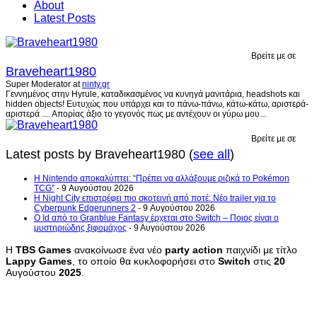
About
Latest Posts
Βρείτε με σε
Braveheart1980
Super Moderator
at
ninty.gr
Γεννημένος στην Hyrule, καταδικασμένος να κυνηγά μανιτάρια, headshots και
hidden objects! Ευτυχώς που υπάρχει και το πάνω-πάνω, κάτω-κάτω, αριστερά-
αριστερά .... Απορίας άξιο το γεγονός πως με αντέχουν οι γύρω μου...
Βρείτε με σε
Latest posts by Braveheart1980
(
see all
)
Η Nintendo αποκαλύπτει: “Πρέπει να αλλάξουμε ριζικά το Pokémon
TCG”
- 9 Αυγούστου 2026
Η Night City επιστρέφει πιο σκοτεινή από ποτέ: Νέο trailer για το
Cyberpunk Edgerunners 2
- 9 Αυγούστου 2026
Ο Id από το Granblue Fantasy έρχεται στο Switch – Ποιος είναι ο
μυστηριώδης ξιφομάχος
- 9 Αυγούστου 2026
Η
TBS
Games
ανακοίνωσε ένα νέο
party
action
παιχνίδι με τίτλο
Lappy
Games
, το οποίο θα κυκλοφορήσει στο
Switch
στις
20
Αυγούστου
2025
.