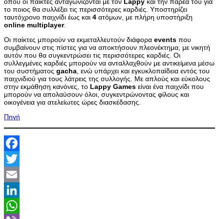
όπου οι παίκτες ανταγωνίζονται με τον
Lappy
και την παρέα του για
το ποιος θα συλλέξει τις περισσότερες καρδιές. Υποστηρίζει
ταυτόχρονο παιχνίδι έως και
4
ατόμων, με πλήρη υποστήριξη
online
multiplayer
.
Οι παίκτες μπορούν να εκμεταλλευτούν διάφορα
events
που
συμβαίνουν στις πίστες για να αποκτήσουν πλεονέκτημα, με νικητή
αυτόν που θα συγκεντρώσει τις περισσότερες καρδιές. Οι
συλλεγμένες καρδιές μπορούν να ανταλλαχθούν με αντικείμενα μέσω
του συστήματος
gacha
, ενώ υπάρχει και εγκυκλοπαίδεια εντός του
παιχνιδιού για τους λάτρεις της συλλογής. Με απλούς και εύκολους
στην εκμάθηση κανόνες, το
Lappy
Games
είναι ένα παιχνίδι που
μπορούν να απολαύσουν όλοι, συγκεντρώνοντας φίλους και
οικογένεια για ατελείωτες ώρες διασκέδασης.
Πηγή
Facebook
Twitter
Email
LinkedIn