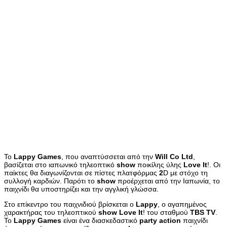
Το
Lappy
Games
, που αναπτύσσεται από την
Will
Co
Ltd
,
βασίζεται στο ιαπωνικό τηλεοπτικό
show
ποικίλης ύλης
Love
It
!. Οι
παίκτες θα διαγωνίζονται σε πίστες πλατφόρμας
2
D με στόχο τη
συλλογή καρδιών. Παρότι το
show
προέρχεται από την Ιαπωνία, το
παιχνίδι θα υποστηρίζει και την αγγλική γλώσσα.
Στο επίκεντρο του παιχνιδιού βρίσκεται ο
Lappy
, ο αγαπημένος
χαρακτήρας του τηλεοπτικού
show
Love
It
! του σταθμού
TBS
TV
.
Το
Lappy
Games
είναι ένα διασκεδαστικό
party
action
παιχνίδι