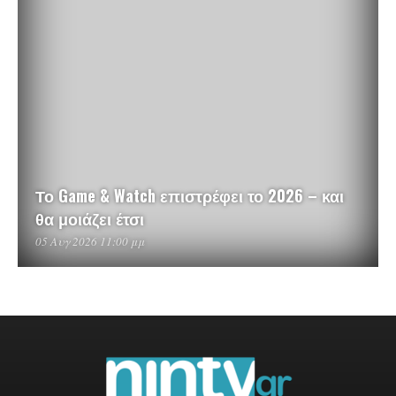
Το Game & Watch επιστρέφει το 2026 – και
θα μοιάζει έτσι
05 Αυγ 2026 11:00 μμ