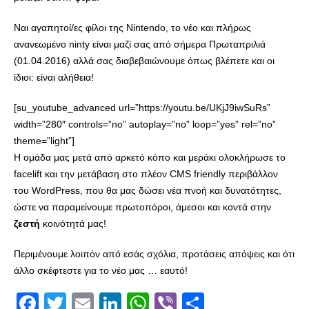
Ναι αγαπητοί/ες φίλοι της Nintendo, το νέο και πλήρως
ανανεωμένο ninty είναι μαζί σας από σήμερα Πρωταπριλιά
(01.04.2016) αλλά σας διαβεβαιώνουμε όπως βλέπετε και οι
ίδιοι: είναι αλήθεια!
[su_youtube_advanced url=”https://youtu.be/UKjJ9iwSuRs”
width=”280″ controls=”no” autoplay=”no” loop=”yes” rel=”no”
theme=”light”]
Η ομάδα μας μετά από αρκετό κόπο και μεράκι ολοκλήρωσε το
facelift και την μετάβαση στο πλέον CMS friendly περιβάλλον
του WordPress, που θα μας δώσει νέα πνοή και δυνατότητες,
ώστε να παραμείνουμε πρωτοπόροι, άμεσοι και κοντά στην
ζεστή
κοινότητά μας!
Περιμένουμε λοιπόν από εσάς σχόλια, προτάσεις απόψεις και ότι
άλλο σκέφτεστε για το νέο μας … εαυτό!
Facebook
Twitter
Email
LinkedIn
WhatsApp
Viber
Share