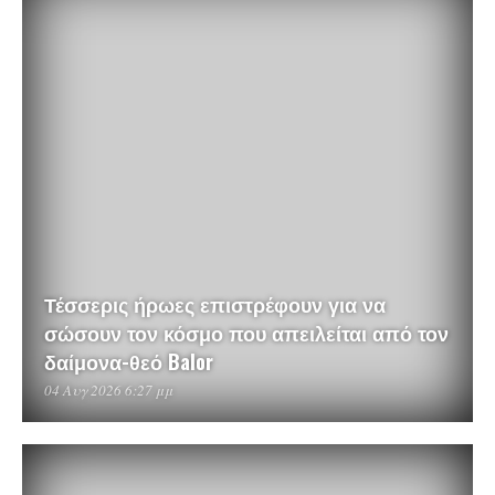
Τέσσερις ήρωες επιστρέφουν για να
σώσουν τον κόσμο που απειλείται από τον
δαίμονα-θεό Balor
04 Αυγ 2026 6:27 μμ