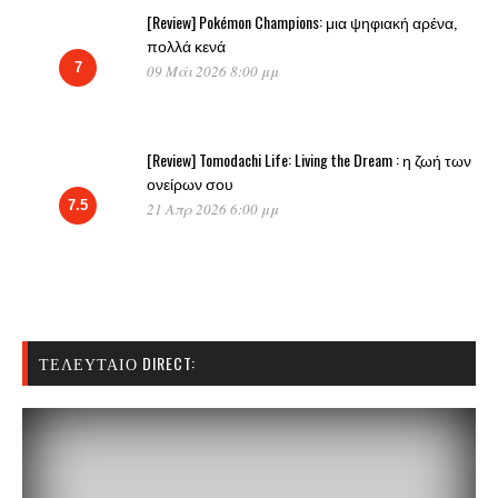
[Review] Pokémon Champions: μια ψηφιακή αρένα,
πολλά κενά
7
09 Μάι 2026 8:00 μμ
[Review] Tomodachi Life: Living the Dream : η ζωή των
ονείρων σου
7.5
21 Απρ 2026 6:00 μμ
ΤΕΛΕΥΤΑΊΟ DIRECT: