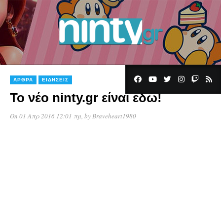
ΆΡΘΡΑ
ΕΙΔΉΣΕΙΣ
Το νέο ninty.gr είναι εδώ!
On 01 Απρ 2016 12:01 πμ
, by
Braveheart1980