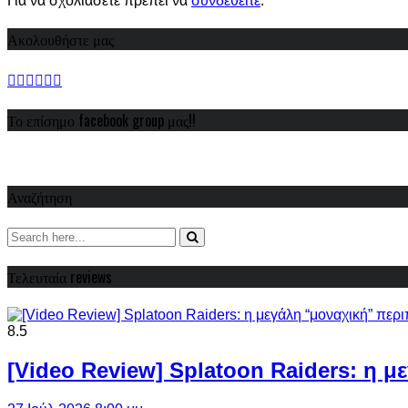
Για να σχολιάσετε πρέπει να
συνδεθείτε
.
Ακολουθήστε μας
Το επίσημο facebook group μας!!
Αναζήτηση
Τελευταία reviews
8.5
[Video Review] Splatoon Raiders: η μ