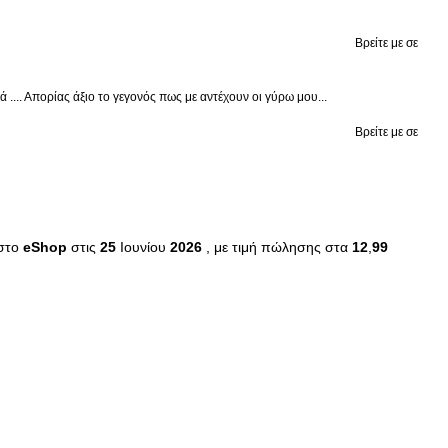
Βρείτε με σε
.... Απορίας άξιο το γεγονός πως με αντέχουν οι γύρω μου...
Βρείτε με σε
 στο
eShop
στις
25
Ιουνίου
2026
, με τιμή πώλησης στα
12
,
99