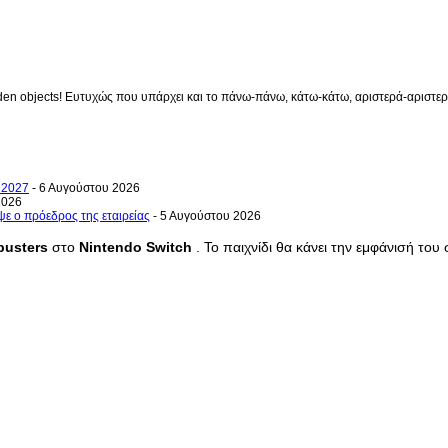
en objects! Ευτυχώς που υπάρχει και το πάνω-πάνω, κάτω-κάτω, αριστερά-αριστερά 
ο 2027
- 6 Αυγούστου 2026
2026
ψε ο πρόεδρος της εταιρείας
- 5 Αυγούστου 2026
usters
στο
Nintendo
Switch
. Το παιχνίδι θα κάνει την εμφάνισή του