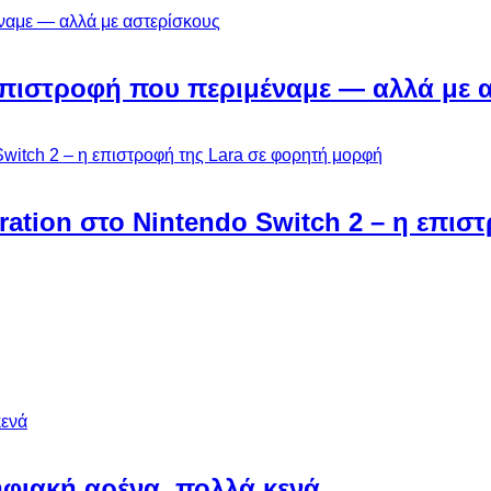
Η επιστροφή που περιμέναμε — αλλά με 
ebration στο Nintendo Switch 2 – η επι
φιακή αρένα, πολλά κενά