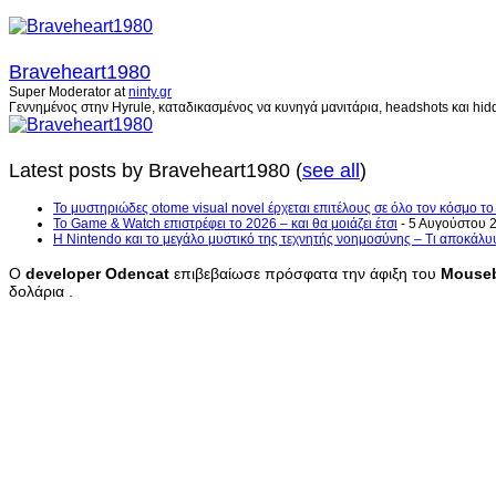
Braveheart1980
Super Moderator
at
ninty.gr
Γεννημένος στην Hyrule, καταδικασμένος να κυνηγά μανιτάρια, headshots και hidd
Latest posts by Braveheart1980
(
see all
)
Το μυστηριώδες otome visual novel έρχεται επιτέλους σε όλο τον κόσμο τ
Το Game & Watch επιστρέφει το 2026 – και θα μοιάζει έτσι
- 5 Αυγούστου 
Η Nintendo και το μεγάλο μυστικό της τεχνητής νοημοσύνης – Τι αποκάλυ
Ο
developer
Odencat
επιβεβαίωσε πρόσφατα την άφιξη του
Mouseb
δολάρια .