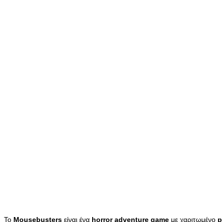
Το
Mousebusters
είναι ένα
horror
adventure
game
με χαριτωμένο
p