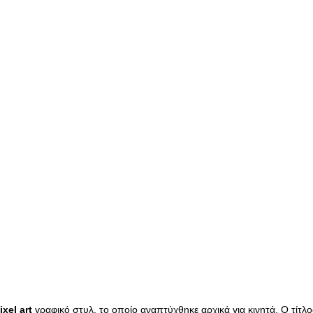
ixel
art
γραφικό στυλ, το οποίο αναπτύχθηκε αρχικά για κινητά. Ο τίτ