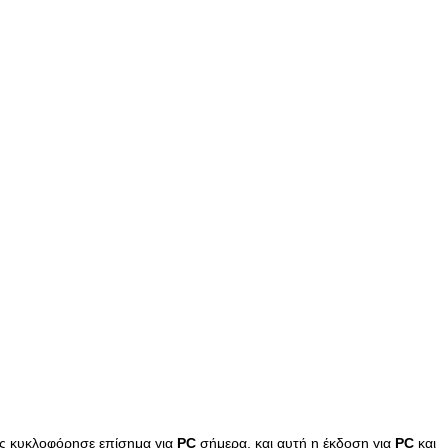
λος κυκλοφόρησε επίσημα για
PC
σήμερα, και αυτή η έκδοση για
PC
και