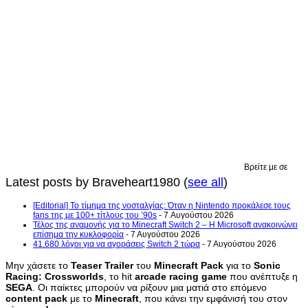
Βρείτε με σε
Latest posts by Braveheart1980
(
see all
)
[Editorial] Το τίμημα της νοσταλγίας: Όταν η Nintendo προκάλεσε τους
fans της με 100+ τίτλους του ’90s
- 7 Αυγούστου 2026
Τέλος της αναμονής για το Minecraft Switch 2 – Η Microsoft ανακοινώνει
επίσημα την κυκλοφορία
- 7 Αυγούστου 2026
41.680 λόγοι για να αγοράσεις Switch 2 τώρα
- 7 Αυγούστου 2026
Μην χάσετε το
Teaser Trailer
του
Minecraft Pack
για το
Sonic
Racing: Crossworlds
, το hit
arcade racing game
που ανέπτυξε η
SEGA
. Οι παίκτες μπορούν να ρίξουν μια ματιά στο επόμενο
content pack
με το
Minecraft
, που κάνει την εμφάνισή του στον