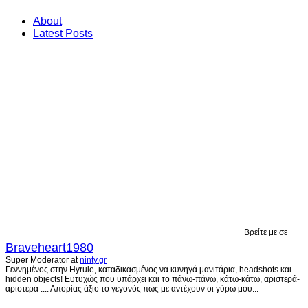
About
Latest Posts
Βρείτε με σε
Braveheart1980
Super Moderator
at
ninty.gr
Γεννημένος στην Hyrule, καταδικασμένος να κυνηγά μανιτάρια, headshots και
hidden objects! Ευτυχώς που υπάρχει και το πάνω-πάνω, κάτω-κάτω, αριστερά-
αριστερά .... Απορίας άξιο το γεγονός πως με αντέχουν οι γύρω μου...