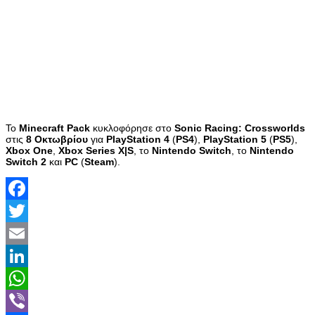
Το
Minecraft Pack
κυκλοφόρησε στο
Sonic Racing: Crossworlds
στις
8 Οκτωβρίου
για
PlayStation 4
(
PS4
),
PlayStation 5
(
PS5
),
Xbox One
,
Xbox Series X|S
, το
Nintendo Switch
, το
Nintendo
Switch 2
και
PC
(
Steam
).
Facebook
Twitter
Email
LinkedIn
WhatsApp