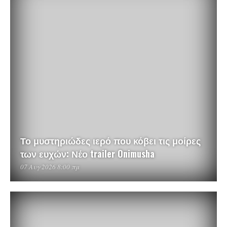
Το μυστηριώδες ιερό που κόβει τις μοίρες
των ευχών: Νέο trailer Onimusha
07 Αυγ 2026 8:00 πμ