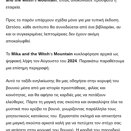
and
the
Witch
‘s
Mountain
, όπως ανακοίνωσε πρόσφατα η
εταιρεία.
Προς το παρόν υπάρχουν σχέδια μόνο για μια τυπική έκδοση.
Ωστόσο, κάθε αντίτυπο θα συνοδεύεται από ένα βιβλιαράκι, αν
και οι συγκεκριμένες λεπτομέρειες δεν έχουν ακόμη
αποκαλυφθεί.
Το
Mika
and
the
Witch
‘s
Mountain
κυκλοφόρησε αρχικά ως
ψηφιακή λήψη τον Αύγουστο του
2024
. Παρακάτω παραθέτουμε
μια επίσημη περιγραφή:
Αυτό το ταξίδι ενηλικίωσης θα μας οδηγήσει στην κορυφή του
βουνού μέσα από μια ιστορία προσπάθειας, φιλίας και
κοινότητας, και θα αφήσει τις καρδιές μας να πετάξουν
ελεύθερες. Πάρτε τη μαγική σας σκούπα και ανακαλύψτε όλα τα
μυστικά που κρύβει το βουνό, γνωρίζοντας παράλληλα τους
γοητευτικούς κατοίκους του. Εργαστείτε σκληρά και αποκτήστε
μια μαγική σκούπα αρκετά καλή για να πετύχετε τον στόχο σας:
να φτάσετε στην κορυφή του βουνού. Η καρδιά του παιχνιδιού