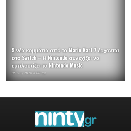
9 νέα κομμάτια από το Mario Kart 7 έρχονται
στο Switch – Η Nintendo συνεχίζει να
εμπλουτίζει το Nintendo Music
05 Αυγ 2026 8:00 πμ