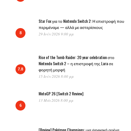
Star Fox για το Nintendo Switch 2: Η επιστροφή που
περιμέναμε — αλλά με αστερίσκους
8
29 Ιούν 2026 9:00 μμ
Rise of the Tomb Raider: 20 year celebration στο
Nintendo Switch 2 – η επιστροφή της Lara σε
φορητή μορφή
7.8
15 Ιούν 2026 8:00 μμ
MotoGP 26 [Switch 2 Review]
13 Μάι 2026 8:00 μμ
6
[Review] Pokémon Champions: μια ψηφιακή αρένα,