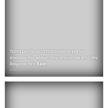
Τέσσερις ήρωες επιστρέφουν για να
σώσουν τον κόσμο που απειλείται από τον
δαίμονα-θεό Balor
04 Αυγ 2026 6:27 μμ