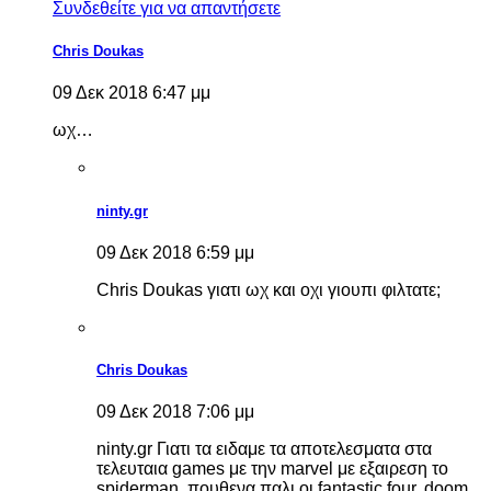
Συνδεθείτε για να απαντήσετε
Chris Doukas
09 Δεκ 2018 6:47 μμ
ωχ…
ninty.gr
09 Δεκ 2018 6:59 μμ
Chris Doukas γιατι ωχ και οχι γιουπι φιλτατε;
Chris Doukas
09 Δεκ 2018 7:06 μμ
ninty.gr Γιατι τα ειδαμε τα αποτελεσματα στα
τελευταια games με την marvel με εξαιρεση το
spiderman, πουθενα παλι οι fantastic four, doom