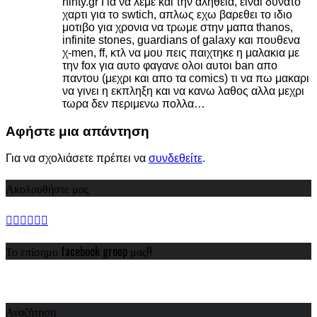
ninty.gr Για να λεμε και την αληθεια, ειναι δυνατο
χαρτι για το swtich, απλως εχω βαρεθει το ιδιο
μοτιβο για χρονια να τρωμε στην μαπα thanos,
infinite stones, guardians of galaxy και πουθενα
χ-men, ff, κτλ να μου πεις παιχτηκε η μαλακια με
την fox για αυτο φαγανε ολοι αυτοι ban απο
παντου (μεχρι και απο τα comics) τι να πω μακαρι
να γινει η εκπληξη και να κανω λαθος αλλα μεχρι
τωρα δεν περιμενω πολλα…
Αφήστε μια απάντηση
Για να σχολιάσετε πρέπει να
συνδεθείτε
.
Ακολουθήστε μας
Το επίσημο facebook group μας!!
Αναζήτηση