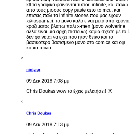
ktl τα γραφικα φαινονται τυπου infinite, και πανω
απο τους μισους copy paste απο το mcu, και
επισεις παλι τα infinite stones που μας εχουν
χιλιοspamari, το μονο καλο ειναι μετα απο χρονια
κραξιματος βλεπω παλι x-men (μονο wolverine
αλλα ειναι μια αρχη πιστευω) καμια σχεση με το 1
δεν φαινεται να εχει που ηταν θεικο και το
βασικοτερο βασισμενο μονο στα comics και οχι
καμια ταινια
ninty.gr
09 Δεκ 2018 7:08 μμ
Chris Doukas wow το έχεις μελετήσει! 👏
Chris Doukas
09 Δεκ 2018 7:13 μμ