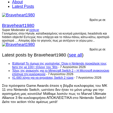
About
Latest Posts
Βρείτε με σε
Braveheart1980
Super Moderator
at
ninty.gr
Γεννημένος στην Hyrule, καταδικασμένος να κυνηγά μανιτάρια, headshots και
hidden objects! Ευτυχώς που υπάρχει και το πάνω-πάνω, κάτω-κάτω, αριστερά-
αριστερά .... Απορίας άξιο το γεγονός πως με αντέχουν οι γύρω μου...
Βρείτε με σε
Latest posts by Braveheart1980
(
see all
)
[Editorial] Το τίμημα της νοσταλγίας: Όταν η Nintendo προκάλεσε τους
fans της με 100+ τίτλους του ’90s
- 7 Αυγούστου 2026
Τέλος της αναμονής για το Minecraft Switch 2 – Η Microsoft ανακοινώνει
επίσημα την κυκλοφορία
- 7 Αυγούστου 2026
41.680 λόγοι για να αγοράσεις Switch 2 τώρα
- 7 Αυγούστου 2026
Στα πρόσφατα Game Awards έπεσε η βόμβα κυκλοφορίας του MK
11 στο Nintendo Switch, ωστόσο δεν ήταν το μόνο μπαμ για την
αγαπημένη μας κονσόλα! Μάθαμε λοιπόν πως το Marvel Ultimate
Alliance 3 θα κυκλοφορήσει ΑΠΟΚΛΕΙΣΤΙΚΑ στο Nintendo Switch!
Δείτε τον action τίτλο αμέσως μετά!