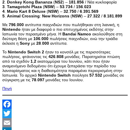
2
.
Donkey
Kong
Bananza
(
NS
2
) –
181
.
856
/ Νέα κυκλοφορία
3
.
Tamagotchi
Plaza
(
NSW
) –
53
.
734
/
156
.
023
4
.
Mario
Kart
8
Deluxe
(
NSW
) –
32
.
750
/
6
.
391
.
569
5
.
Animal
Crossing
:
New
Horizons
(
NSW
) –
27
.
322
/
8
.
181
.
899
Με
796
.
000
αντίτυπα παιχνιδιών που πωλήθηκαν στη λιανική, η
Nintendo
ήταν με διαφορά ο πιο επιτυχημένος εκδότης στην
Ιαπωνία τον περασμένο μήνα. Η
Bandai
Namco
ακολούθησε στη
δεύτερη θέση με
106
.
000
πωλήσεις παιχνιδιών, ενώ την τριάδα
έκλεισε η
Sony
με
28
.
000
αντίτυπα.
Το
Nintendo
Switch
2
ήταν το κονσόλ με τις περισσότερες
πωλήσεις, φτάνοντας τις
426
.
808
μονάδες. Παρατηρείται πτώση
από τα σχεδόν
1
,
2
εκατομμύρια του Ιουνίου, κάτι που ήταν
αναμενόμενο δεδομένου ότι έχουμε ξεπεράσει την περίοδο του
λανσαρίσματος και η διαθεσιμότητα παραμένει περιορισμένη στην
Ιαπωνία. Το αρχικό
Nintendo
Switch
πούλησε
57
.
532
μονάδες σε
σύγκριση με τις
78
.
097
μονάδες του Ιουνίου.
Πηγή
Facebook
Twitter