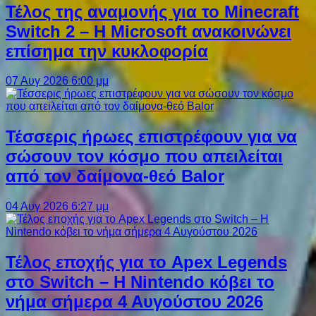
Τέλος της αναμονής για το Minecraft
Switch 2 – Η Microsoft ανακοινώνει
επίσημα την κυκλοφορία
07 Αυγ 2026 6:00 μμ
Τέσσερις ήρωες επιστρέφουν για να
σώσουν τον κόσμο που απειλείται
από τον δαίμονα-θεό Balor
04 Αυγ 2026 6:27 μμ
Τέλος εποχής για το Apex Legends
στο Switch – Η Nintendo κόβει το
νήμα σήμερα 4 Αυγούστου 2026