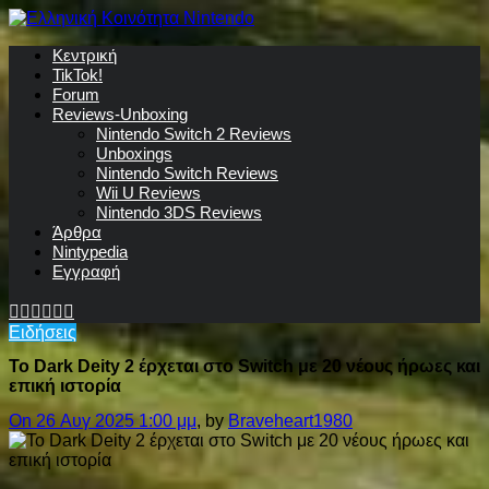
Κεντρική
TikTok!
Forum
Reviews-Unboxing
Nintendo Switch 2 Reviews
Unboxings
Nintendo Switch Reviews
Wii U Reviews
Nintendo 3DS Reviews
Άρθρα
Nintypedia
Εγγραφή
Ειδήσεις
Το Dark Deity 2 έρχεται στο Switch με 20 νέους ήρωες και
επική ιστορία
On 26 Αυγ 2025 1:00 μμ
, by
Braveheart1980