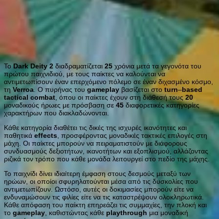
Το
Dark
Deity
2
διαδραματίζεται
25
χρόνια μετά τα γεγονότα του
πρώτου παιχνιδιού, με τους παίκτες να καλούνται να
αντιμετωπίσουν έναν επερχόμενο πόλεμο σε έναν διχασμένο κόσμο,
τη
Verroa
. Ο πυρήνας του
gameplay
βασίζεται στο
turn
–
based
tactical
combat
, όπου οι παίκτες έχουν στη διάθεσή τους
20
μοναδικούς ήρωες με πρόσβαση σε
45
διαφορετικές κατηγορίες
χαρακτήρων που διακλαδώνονται.
Κάθε κατηγορία διαθέτει τις δικές της ισχυρές ικανότητες και
παθητικά
effects
, προσφέροντας μοναδικές τακτικές επιλογές στη
μάχη. Οι παίκτες μπορούν να πειραματιστούν με διάφορους
συνδυασμούς δεξιοτήτων, ικανοτήτων και εξοπλισμού, αλλάζοντας
ριζικά τον τρόπο που κάθε μονάδα λειτουργεί στο πεδίο της μάχης.
Το παιχνίδι δίνει ιδιαίτερη έμφαση στους δεσμούς μεταξύ των
ηρώων, οι οποίοι σφυρηλατούνται μέσα από τις δυσκολίες που
αντιμετωπίζουν. Ωστόσο, αυτές οι δοκιμασίες μπορούν είτε να
ενδυναμώσουν τις φιλίες είτε να τις καταστρέψουν ολοκληρωτικά.
Κάθε απόφαση του παίκτη επηρεάζει τις συμμαχίες, την πλοκή και
το
gameplay
, καθιστώντας κάθε
playthrough
μια μοναδική