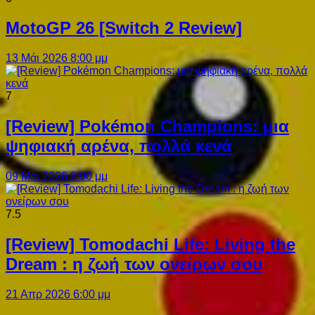
MotoGP 26 [Switch 2 Review]
13 Μάι 2026 8:00 μμ
7
[Review] Pokémon Champions: μια
ψηφιακή αρένα, πολλά κενά
09 Μάι 2026 8:00 μμ
7.5
[Review] Tomodachi Life: Living the
Dream : η ζωή των ονείρων σου
21 Απρ 2026 6:00 μμ