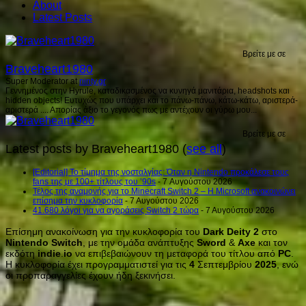
About
Latest Posts
Βρείτε με σε
Braveheart1980
Super Moderator
at
ninty.gr
Γεννημένος στην Hyrule, καταδικασμένος να κυνηγά μανιτάρια, headshots και
hidden objects! Ευτυχώς που υπάρχει και το πάνω-πάνω, κάτω-κάτω, αριστερά-
αριστερά .... Απορίας άξιο το γεγονός πως με αντέχουν οι γύρω μου...
Βρείτε με σε
Latest posts by Braveheart1980
(
see all
)
[Editorial] Το τίμημα της νοσταλγίας: Όταν η Nintendo προκάλεσε τους
fans της με 100+ τίτλους του ’90s
- 7 Αυγούστου 2026
Τέλος της αναμονής για το Minecraft Switch 2 – Η Microsoft ανακοινώνει
επίσημα την κυκλοφορία
- 7 Αυγούστου 2026
41.680 λόγοι για να αγοράσεις Switch 2 τώρα
- 7 Αυγούστου 2026
Επίσημη ανακοίνωση για την κυκλοφορία του
Dark
Deity
2
στο
Nintendo
Switch
, με την ομάδα ανάπτυξης
Sword
&
Axe
και τον
εκδότη
indie
.
io
να επιβεβαιώνουν τη μεταφορά του τίτλου από
PC
.
Η κυκλοφορία έχει προγραμματιστεί για τις
4
Σεπτεμβρίου
2025
, ενώ
οι προπαραγγελίες έχουν ήδη ξεκινήσει.