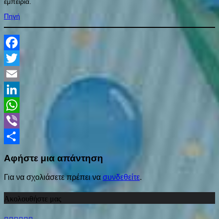
εμπειρία.
Πηγή
Facebook
Twitter
Email
LinkedIn
WhatsApp
Viber
Share
Αφήστε μια απάντηση
Για να σχολιάσετε πρέπει να
συνδεθείτε
.
Ακολουθήστε μας