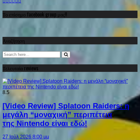
Το επίσημο facebook group μας!!
Αναζήτηση
Τελευταία reviews
8.5
[Video Review] Splatoon Raiders: η
μεγάλη “μοναχική” περιπέτεια
της Nintendo είναι εδώ!
27 Ιούλ 2026 8:00 μμ