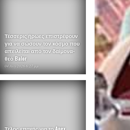
Τέσσερις ήρωες επιστρέφουν
για να σώσουν τον κόσμο που
απειλείται από τον δαίμονα-
θεό Balor
04 Αυγ 2026 6:27 μμ
Τέλος εποχής για το Apex