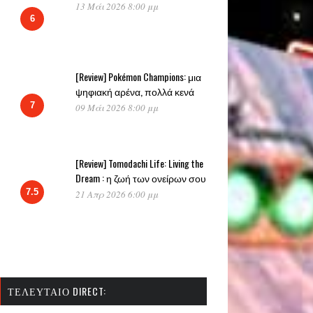
13 Μάι 2026 8:00 μμ
6
[Review] Pokémon Champions: μια
ψηφιακή αρένα, πολλά κενά
7
09 Μάι 2026 8:00 μμ
[Review] Tomodachi Life: Living the
Dream : η ζωή των ονείρων σου
7.5
21 Απρ 2026 6:00 μμ
ΤΕΛΕΥΤΑΊΟ DIRECT: