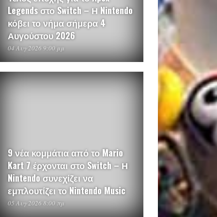
Legends στο Switch – Η Nintendo
κόβει το νήμα σήμερα 4
Αυγούστου 2026
04 Αυγ 2026 9:00 μμ
9 νέα κομμάτια από το Mario
Kart 7 έρχονται στο Switch – Η
Nintendo συνεχίζει να
εμπλουτίζει το Nintendo Music
05 Αυγ 2026 8:00 πμ