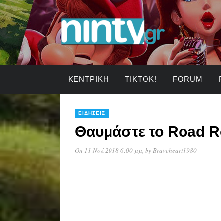
ΚΕΝΤΡΙΚΉ
TIKTOK!
FORUM
ΕΙΔΉΣΕΙΣ
Θαυμάστε το Road R
On 11 Νοέ 2018 6:00 μμ
, by
Braveheart1980