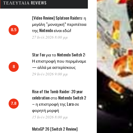
ΤΕΛΕΥΤΑΊΑ REVIEWS
[Video Review] Splatoon Raiders: η
μεγάλη “μοναχική” περιπέτεια
της Nintendo είναι εδώ!
8.5
27 Ιούλ 2026 8:00 μμ
Star Fox για το Nintendo Switch 2:
Η επιστροφή που περιμέναμε
— αλλά με αστερίσκους
8
29 Ιούν 2026 9:00 μμ
Rise of the Tomb Raider: 20 year
celebration στο Nintendo Switch 2
– η επιστροφή της Lara σε
7.8
φορητή μορφή
15 Ιούν 2026 8:00 μμ
MotoGP 26 [Switch 2 Review]