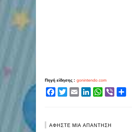
Πηγή είδησης :
gonintendo.com
Facebook
Twitter
Email
LinkedIn
Whats
Vibe
S
ΑΦΉΣΤΕ ΜΙΑ ΑΠΆΝΤΗΣΗ