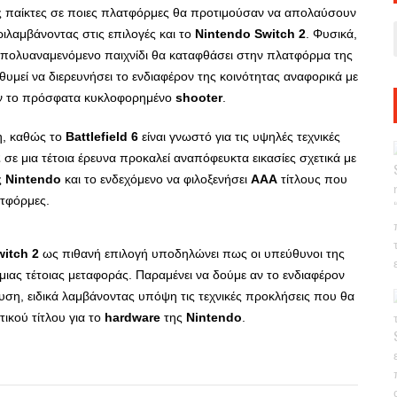
ς παίκτες σε ποιες πλατφόρμες θα προτιμούσαν να απολαύσουν
ριλαμβάνοντας στις επιλογές και το
Nintendo
Switch
2
. Φυσικά,
ο πολυαναμενόμενο παιχνίδι θα καταφθάσει στην πλατφόρμα της
ιθυμεί να διερευνήσει το ενδιαφέρον της κοινότητας αναφορικά με
ουν το πρόσφατα κυκλοφορημένο
shooter
.
ση, καθώς το
Battlefield
6
είναι γνωστό για τις υψηλές τεχνικές
2
σε μια τέτοια έρευνα προκαλεί αναπόφευκτα εικασίες σχετικά με
ς
Nintendo
και το ενδεχόμενο να φιλοξενήσει
AAA
τίτλους που
ατφόρμες.
witch
2
ως πιθανή επιλογή υποδηλώνει πως οι υπεύθυνοι της
μιας τέτοιας μεταφοράς. Παραμένει να δούμε αν το ενδιαφέρον
δυση, ειδικά λαμβάνοντας υπόψη τις τεχνικές προκλήσεις που θα
ικού τίτλου για το
hardware
της
Nintendo
.