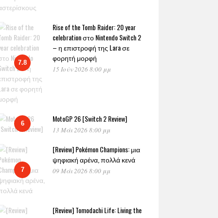
Rise of the Tomb Raider: 20 year
celebration στο Nintendo Switch 2
– η επιστροφή της Lara σε
φορητή μορφή
7.8
15 Ιούν 2026 8:00 μμ
MotoGP 26 [Switch 2 Review]
6
13 Μάι 2026 8:00 μμ
[Review] Pokémon Champions: μια
ψηφιακή αρένα, πολλά κενά
7
09 Μάι 2026 8:00 μμ
[Review] Tomodachi Life: Living the