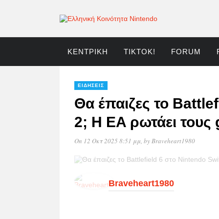
ΚΕΝΤΡΙΚΉ
TIKTOK!
FORUM
ΕΙΔΉΣΕΙΣ
Θα έπαιζες το Battle
2; Η EA ρωτάει τους
On 12 Οκτ 2025 8:51 μμ
, by
Braveheart1980
Braveheart1980