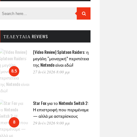
ΤΕΛΕΥΤΑΊΑ REVIEWS
[Video Review] Splatoon Raiders: η
μεγάλη “μοναχική” περιπέτεια
της Nintendo είναι εδώ!
8.5
27 Ιούλ 2026 8:00 μμ
Star Fox για το Nintendo Switch 2:
Η επιστροφή που περιμέναμε
— αλλά με αστερίσκους
8
29 Ιούν 2026 9:00 μμ