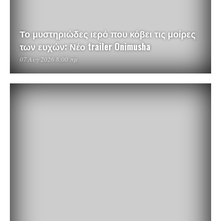
Το μυστηριώδες ιερό που κόβει τις μοίρες
των ευχών: Νέο trailer Onimusha
07 Αυγ 2026 8:00 πμ