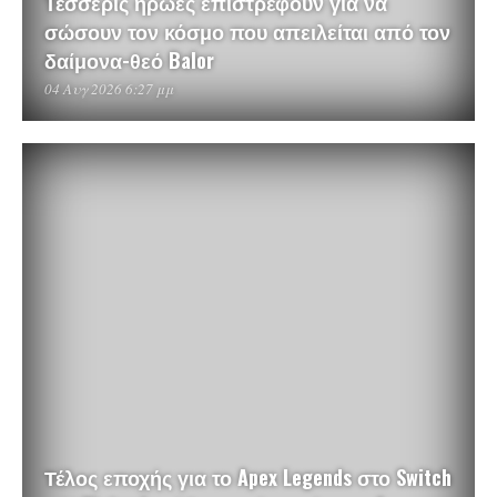
Τέσσερις ήρωες επιστρέφουν για να
σώσουν τον κόσμο που απειλείται από τον
δαίμονα-θεό Balor
04 Αυγ 2026 6:27 μμ
Τέλος εποχής για το Apex Legends στο Switch