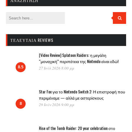
ΑΝΑΖΉΤΗΣΗ
ΤΕΛΕΥΤΑΊΑ REVIEWS
[Video Review] Splatoon Raiders: η μεγάλη
“μοναχική” περιπέτεια της Nintendo είναι εδώ!
8.5
27 Ιούλ 2026 8:00 μμ
Star Fox για το Nintendo Switch 2: Η επιστροφή που
περιμέναμε — αλλά με αστερίσκους
8
29 Ιούν 2026 9:00 μμ
Rise of the Tomb Raider: 20 year celebration στο