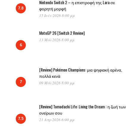
Nintendo Switch 2 – η επιστροφή της Lara σε
φορητή μορφή
7.8
15 Ιούν 2026 8:00 μμ
MotoGP 26 [Switch 2 Review]
13 Μάι 2026 8:00 μμ
6
[Review] Pokémon Champions: μια ψηφιακή αρένα,
πολλά κενά
7
09 Μάι 2026 8:00 μμ
[Review] Tomodachi Life: Living the Dream : η ζωή των
ονείρων σου
7.5
21 Απρ 2026 6:00 μμ