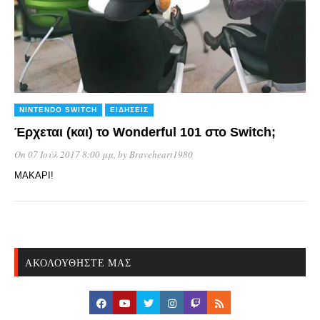
NINTENDO SWITCH
ΕΙΔΉΣΕΙΣ
Έρχεται (και) το Wonderful 101 στο Switch;
On 07 Ιούλ 2017 8:00 μμ
, by
Braveheart1980
ΜΑΚΑΡΙ!
ΑΚΟΛΟΥΘΉΣΤΕ ΜΑΣ