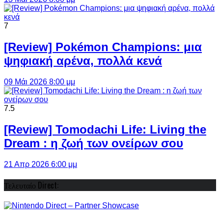
7
[Review] Pokémon Champions: μια
ψηφιακή αρένα, πολλά κενά
09 Μάι 2026 8:00 μμ
7.5
[Review] Tomodachi Life: Living the
Dream : η ζωή των ονείρων σου
21 Απρ 2026 6:00 μμ
Τελευταίο Direct: