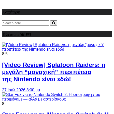
Αναζήτηση
Τελευταία reviews
8.5
[Video Review] Splatoon Raiders: η
μεγάλη “μοναχική” περιπέτεια
της Nintendo είναι εδώ!
27 Ιούλ 2026 8:00 μμ
8