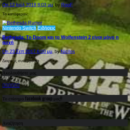
On 12 Ιούλ 2018 8:03 μμ
, by
RooF
Τα κατάφεραν;
Nintendo Switch
Ειδήσεις
Bethesda: Το Doom και το Wolfenstein 2 είναι μόνο η
αρχή
On 23 Σεπ 2017 6:00 μμ
, by
Nicilos
Διαρκής συνεργασία
Ακολουθήστε μας
Το επίσημο facebook group μας!!
Αναζήτηση