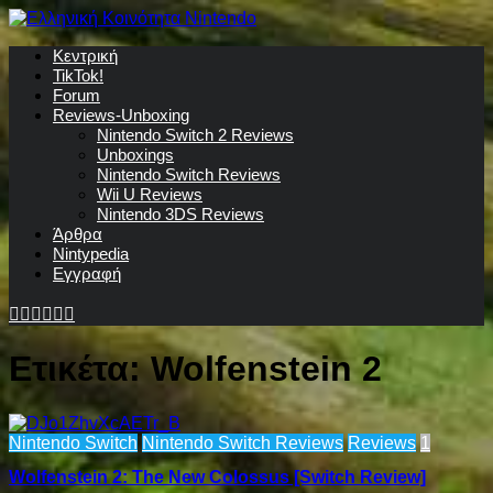
Κεντρική
TikTok!
Forum
Reviews-Unboxing
Nintendo Switch 2 Reviews
Unboxings
Nintendo Switch Reviews
Wii U Reviews
Nintendo 3DS Reviews
Άρθρα
Nintypedia
Εγγραφή
Ετικέτα:
Wolfenstein 2
Nintendo Switch
Nintendo Switch Reviews
Reviews
1
Wolfenstein 2: The New Colossus [Switch Review]