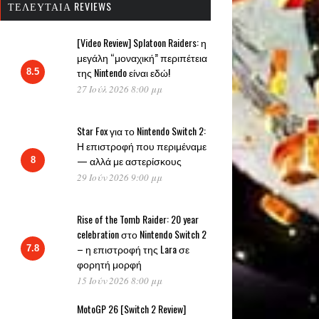
ΤΕΛΕΥΤΑΊΑ REVIEWS
[Video Review] Splatoon Raiders: η
μεγάλη “μοναχική” περιπέτεια
της Nintendo είναι εδώ!
8.5
27 Ιούλ 2026 8:00 μμ
Star Fox για το Nintendo Switch 2:
Η επιστροφή που περιμέναμε
— αλλά με αστερίσκους
8
29 Ιούν 2026 9:00 μμ
Rise of the Tomb Raider: 20 year
celebration στο Nintendo Switch 2
– η επιστροφή της Lara σε
7.8
φορητή μορφή
15 Ιούν 2026 8:00 μμ
MotoGP 26 [Switch 2 Review]