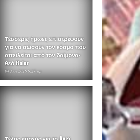
Τέσσερις ήρωες επιστρέφουν
για να σώσουν τον κόσμο που
απειλείται από τον δαίμονα-
θεό Balor
04 Αυγ 2026 6:27 μμ
Τέλος εποχής για το Apex