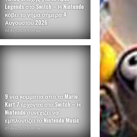
Legends στο Switch – Η Nintendo
κόβει το νήμα σήμερα 4
Αυγούστου 2026
04 Αυγ 2026 9:00 μμ
9 νέα κομμάτια από το Mario
Kart 7 έρχονται στο Switch – Η
Nintendo συνεχίζει να
εμπλουτίζει το Nintendo Music
05 Αυγ 2026 8:00 πμ