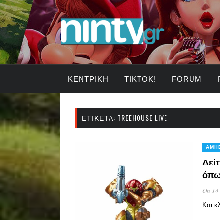
ΚΕΝΤΡΙΚΉ
TIKTOK!
FORUM
ΕΤΙΚΈΤΑ:
TREEHOUSE LIVE
AMII
Δείτ
όπω
On 14
Και κ