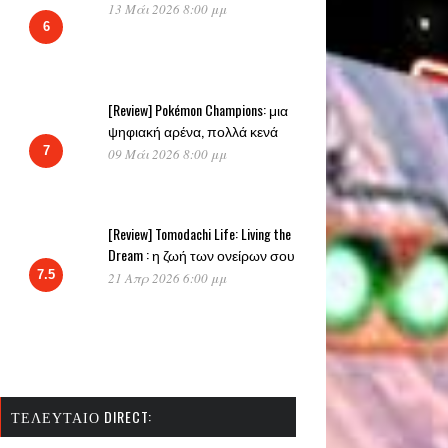
13 Μάι 2026 8:00 μμ
6
[Review] Pokémon Champions: μια
ψηφιακή αρένα, πολλά κενά
7
09 Μάι 2026 8:00 μμ
[Review] Tomodachi Life: Living the
Dream : η ζωή των ονείρων σου
7.5
21 Απρ 2026 6:00 μμ
ΤΕΛΕΥΤΑΊΟ DIRECT: