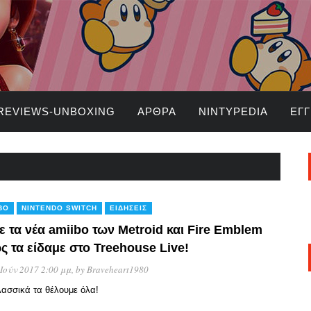
REVIEWS-UNBOXING
ΆΡΘΡΑ
NINTYPEDIA
ΕΓ
BO
NINTENDO SWITCH
ΕΙΔΉΣΕΙΣ
ε τα νέα amiibo των Metroid και Fire Emblem
ς τα είδαμε στο Treehouse Live!
 Ιούν 2017 2:00 μμ
, by
Braveheart1980
λασσικά τα θέλουμε όλα!