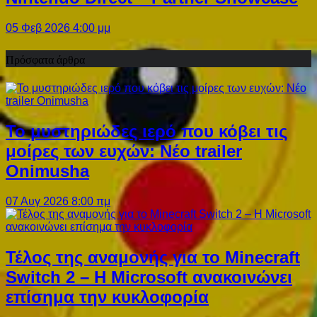
05 Φεβ 2026 4:00 μμ
Πρόσφατα άρθρα
Το μυστηριώδες ιερό που κόβει τις
μοίρες των ευχών: Νέο trailer
Onimusha
07 Αυγ 2026 8:00 πμ
Τέλος της αναμονής για το Minecraft
Switch 2 – Η Microsoft ανακοινώνει
επίσημα την κυκλοφορία