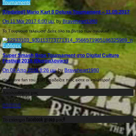
Tournaments
[Updated] Mario Kart 8 Deluxe Tournament – 11.05.2017
On 11 Μάι 2017 6:00 μμ
, by
Braveheart1980
To Tουρνουά τελείωσε! Δείτε όλο το βίντεο των αγώνων!
Ειδήσεις
Super Smash Bros Tournament στο Digital Culture
Festival 2016 (Θεσσαλονίκη)
On 08 Απρ 2016 8:26 μμ
, by
Braveheart1980
Hardcore fan του SSB αποδείξτε πως είστε οι καλύτεροι!
Ακολουθήστε μας
Το επίσημο facebook group μας!!