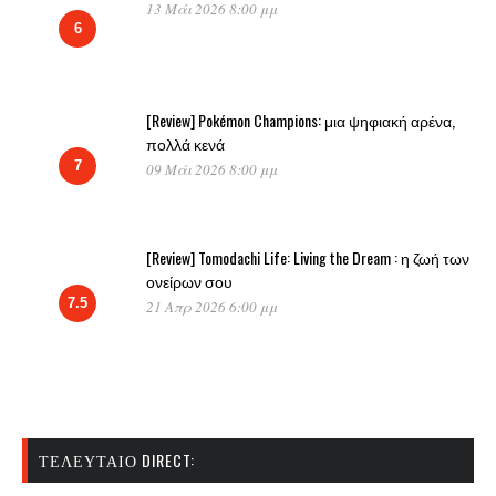
13 Μάι 2026 8:00 μμ
6
[Review] Pokémon Champions: μια ψηφιακή αρένα,
πολλά κενά
7
09 Μάι 2026 8:00 μμ
[Review] Tomodachi Life: Living the Dream : η ζωή των
ονείρων σου
7.5
21 Απρ 2026 6:00 μμ
ΤΕΛΕΥΤΑΊΟ DIRECT: