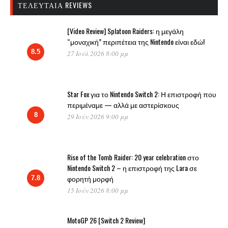
ΤΕΛΕΥΤΑΊΑ REVIEWS
[Video Review] Splatoon Raiders: η μεγάλη
“μοναχική” περιπέτεια της Nintendo είναι εδώ!
8.5
27 Ιούλ 2026 8:00 μμ
Star Fox για το Nintendo Switch 2: Η επιστροφή που
περιμέναμε — αλλά με αστερίσκους
8
29 Ιούν 2026 9:00 μμ
Rise of the Tomb Raider: 20 year celebration στο
Nintendo Switch 2 – η επιστροφή της Lara σε
φορητή μορφή
7.8
15 Ιούν 2026 8:00 μμ
MotoGP 26 [Switch 2 Review]