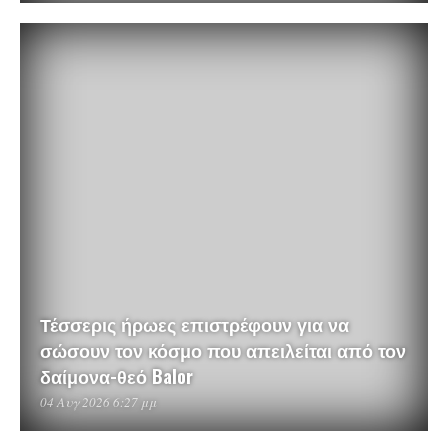
Τέσσερις ήρωες επιστρέφουν για να
σώσουν τον κόσμο που απειλείται από τον
δαίμονα-θεό Balor
04 Αυγ 2026 6:27 μμ