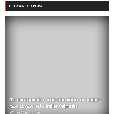
ΠΡΌΣΦΑΤΑ ΆΡΘΡΑ
Το μυστηριώδες ιερό που κόβει τις μοίρες
των ευχών: Νέο trailer Onimusha
07 Αυγ 2026 8:00 πμ