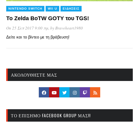
NINTENDO SWITCH
WII U
ΕΙΔΉΣΕΙΣ
Το Zelda BoTW GOTY του TGS!
On 25 Σεπ 2017 9:00 πμ
, by
Braveheart1980
Δείτε και το βίντεο με τη βράβευση!
ΑΚΟΛΟΥΘΉΣΤΕ ΜΑΣ
ΤΟ ΕΠΊΣΗΜΟ FACEBOOK GROUP ΜΑΣ!!