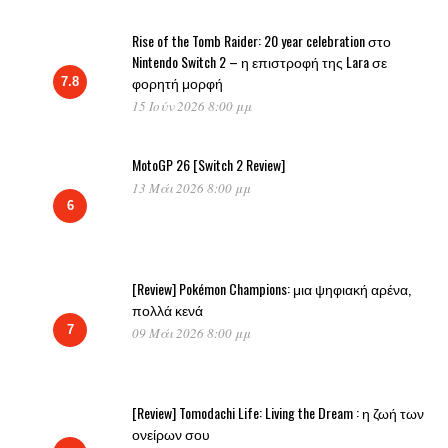
Rise of the Tomb Raider: 20 year celebration στο
Nintendo Switch 2 – η επιστροφή της Lara σε
φορητή μορφή
7.8
15 Ιούν 2026 8:00 μμ
MotoGP 26 [Switch 2 Review]
13 Μάι 2026 8:00 μμ
6
[Review] Pokémon Champions: μια ψηφιακή αρένα,
πολλά κενά
7
09 Μάι 2026 8:00 μμ
[Review] Tomodachi Life: Living the Dream : η ζωή των
ονείρων σου