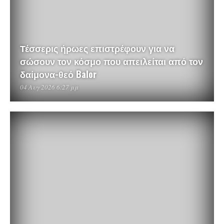
Τέσσερις ήρωες επιστρέφουν για να
σώσουν τον κόσμο που απειλείται από τον
δαίμονα-θεό Balor
04 Αυγ 2026 6:27 μμ