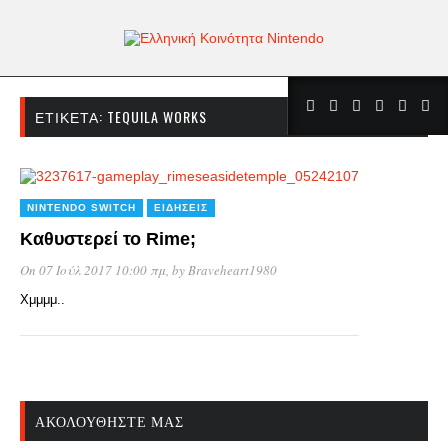
ΕΤΙΚΈΤΑ:
TEQUILA WORKS
NINTENDO SWITCH
ΕΙΔΉΣΕΙΣ
Καθυστερεί το Rime;
On 07 Ιούλ 2017 10:00 πμ
, by
Braveheart1980
Χμμμμ..
ΑΚΟΛΟΥΘΉΣΤΕ ΜΑΣ