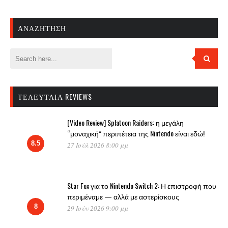
ΑΝΑΖΉΤΗΣΗ
ΤΕΛΕΥΤΑΊΑ REVIEWS
[Video Review] Splatoon Raiders: η μεγάλη
“μοναχική” περιπέτεια της Nintendo είναι εδώ!
8.5
27 Ιούλ 2026 8:00 μμ
Star Fox για το Nintendo Switch 2: Η επιστροφή που
περιμέναμε — αλλά με αστερίσκους
8
29 Ιούν 2026 9:00 μμ