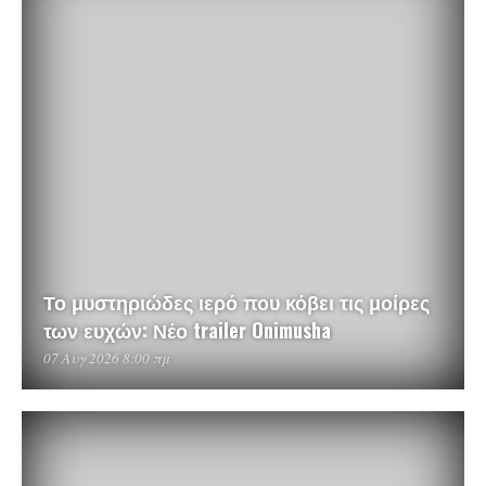
Το μυστηριώδες ιερό που κόβει τις μοίρες
των ευχών: Νέο trailer Onimusha
07 Αυγ 2026 8:00 πμ