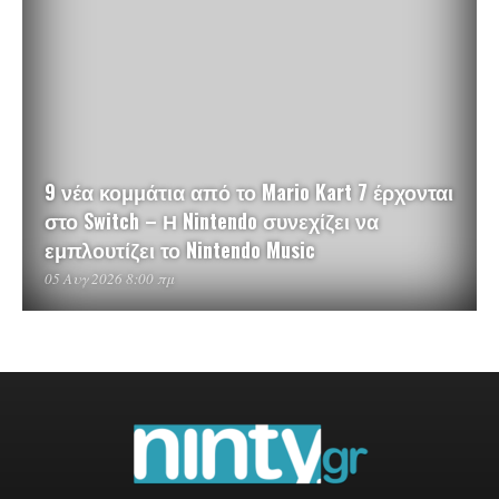
9 νέα κομμάτια από το Mario Kart 7 έρχονται
στο Switch – Η Nintendo συνεχίζει να
εμπλουτίζει το Nintendo Music
05 Αυγ 2026 8:00 πμ