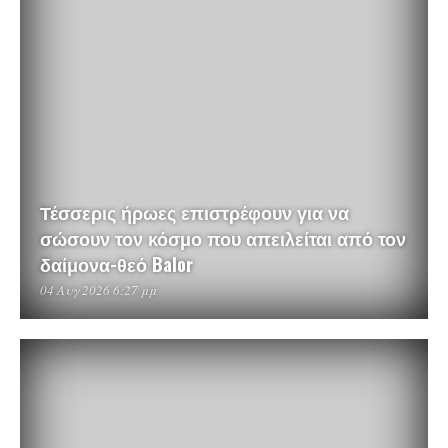
Τέσσερις ήρωες επιστρέφουν για να
σώσουν τον κόσμο που απειλείται από τον
δαίμονα-θεό Balor
04 Αυγ 2026 6:27 μμ