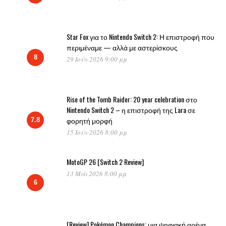
Star Fox για το Nintendo Switch 2: Η επιστροφή που
περιμέναμε — αλλά με αστερίσκους
8
29 Ιούν 2026 9:00 μμ
Rise of the Tomb Raider: 20 year celebration στο
Nintendo Switch 2 – η επιστροφή της Lara σε
φορητή μορφή
7.8
15 Ιούν 2026 8:00 μμ
MotoGP 26 [Switch 2 Review]
13 Μάι 2026 8:00 μμ
6
[Review] Pokémon Champions: μια ψηφιακή αρένα,