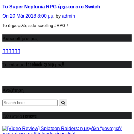
Το Super Neptunia RPG έρχεται στο Switch
On 20 Μάι 2018 8:00 μμ
, by
admin
Το δημοφιλές side-scrolling JRPG !
Ακολουθήστε μας
Το επίσημο facebook group μας!!
Αναζήτηση
Τελευταία reviews