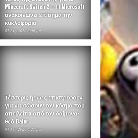
Minecraft Switch 2 – Η Microsoft
ανακοινώνει επίσημα την
κυκλοφορία
07 Αυγ 2026 6:00 μμ
Τέσσερις ήρωες επιστρέφουν
για να σώσουν τον κόσμο που
απειλείται από τον δαίμονα-
θεό Balor
04 Αυγ 2026 6:27 μμ