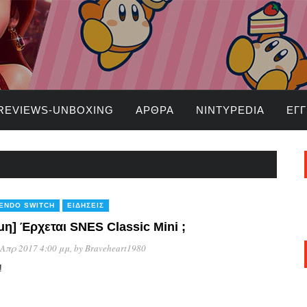
REVIEWS-UNBOXING
ΆΡΘΡΑ
NINTYPEDIA
ΕΓ
TENDO SWITCH
ΕΙΔΉΣΕΙΣ
μη] Έρχεται SNES Classic Mini ;
 Απρ 2017 4:00 μμ
, by
Braveheart1980
!