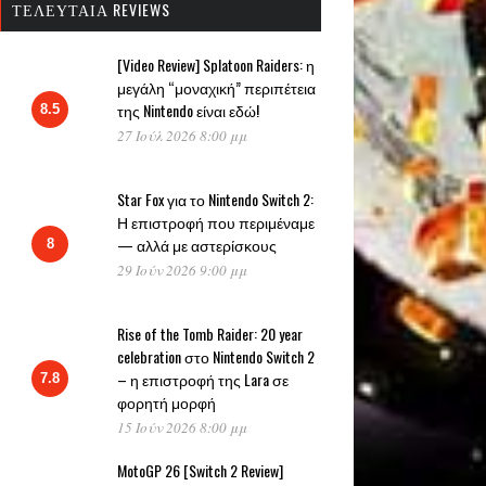
ΤΕΛΕΥΤΑΊΑ REVIEWS
[Video Review] Splatoon Raiders: η
μεγάλη “μοναχική” περιπέτεια
της Nintendo είναι εδώ!
8.5
27 Ιούλ 2026 8:00 μμ
Star Fox για το Nintendo Switch 2:
Η επιστροφή που περιμέναμε
— αλλά με αστερίσκους
8
29 Ιούν 2026 9:00 μμ
Rise of the Tomb Raider: 20 year
celebration στο Nintendo Switch 2
– η επιστροφή της Lara σε
7.8
φορητή μορφή
15 Ιούν 2026 8:00 μμ
MotoGP 26 [Switch 2 Review]