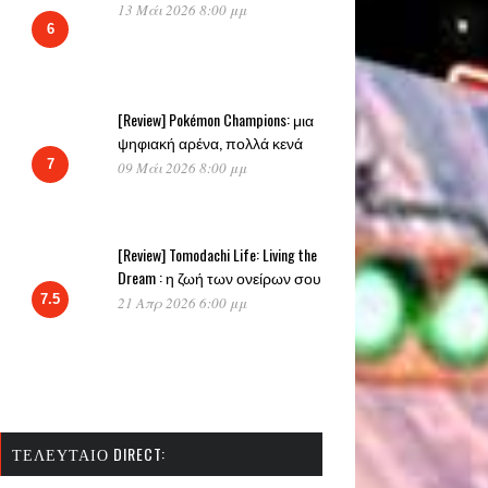
13 Μάι 2026 8:00 μμ
6
[Review] Pokémon Champions: μια
ψηφιακή αρένα, πολλά κενά
7
09 Μάι 2026 8:00 μμ
[Review] Tomodachi Life: Living the
Dream : η ζωή των ονείρων σου
7.5
21 Απρ 2026 6:00 μμ
ΤΕΛΕΥΤΑΊΟ DIRECT: