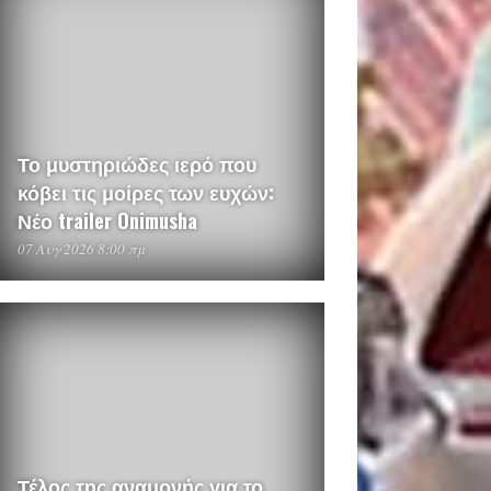
Το μυστηριώδες ιερό που
κόβει τις μοίρες των ευχών:
Νέο trailer Onimusha
07 Αυγ 2026 8:00 πμ
Τέλος της αναμονής για το