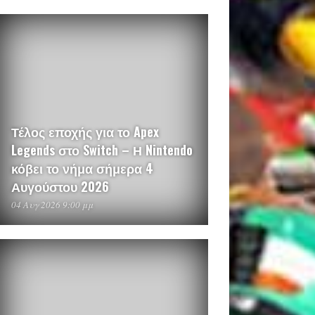
Τέλος εποχής για το Apex
Legends στο Switch – Η Nintendo
κόβει το νήμα σήμερα 4
Αυγούστου 2026
04 Αυγ 2026 9:00 μμ