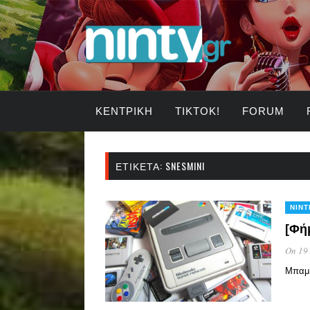
ΚΕΝΤΡΙΚΉ
TIKTOK!
FORUM
ΕΤΙΚΈΤΑ:
SNESMINI
NIN
[Φή
On 19
Μπαμ