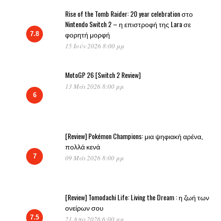
Rise of the Tomb Raider: 20 year celebration στο
Nintendo Switch 2 – η επιστροφή της Lara σε
φορητή μορφή
7.8
15 Ιούν 2026 8:00 μμ
MotoGP 26 [Switch 2 Review]
13 Μάι 2026 8:00 μμ
6
[Review] Pokémon Champions: μια ψηφιακή αρένα,
πολλά κενά
7
09 Μάι 2026 8:00 μμ
[Review] Tomodachi Life: Living the Dream : η ζωή των
ονείρων σου
7.5
21 Απρ 2026 6:00 μμ