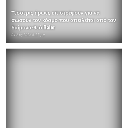
Τέσσερις ήρωες επιστρέφουν για να
σώσουν τον κόσμο που απειλείται από τον
δαίμονα-θεό Balor
04 Αυγ 2026 6:27 μμ