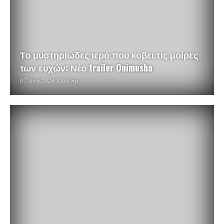
Το μυστηριώδες ιερό που κόβει τις μοίρες
των ευχών: Νέο trailer Onimusha
07 Αυγ 2026 8:00 πμ