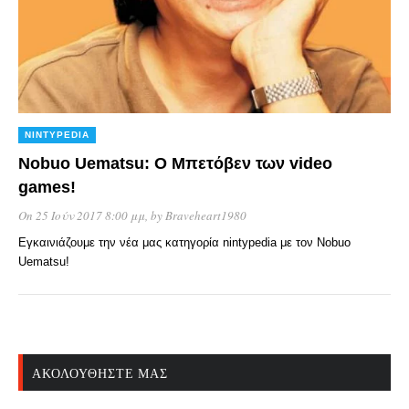
NINTYPEDIA
Nobuo Uematsu: O Μπετόβεν των video
games!
On 25 Ιούν 2017 8:00 μμ
, by
Braveheart1980
Εγκαινιάζουμε την νέα μας κατηγορία nintypedia με τον Nobuo
Uematsu!
ΑΚΟΛΟΥΘΉΣΤΕ ΜΑΣ