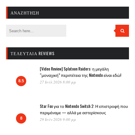
ΑΝΑΖΉΤΗΣΗ
ΤΕΛΕΥΤΑΊΑ REVIEWS
[Video Review] Splatoon Raiders: η μεγάλη
“μοναχική” περιπέτεια της Nintendo είναι εδώ!
8.5
27 Ιούλ 2026 8:00 μμ
Star Fox για το Nintendo Switch 2: Η επιστροφή που
περιμέναμε — αλλά με αστερίσκους
8
29 Ιούν 2026 9:00 μμ