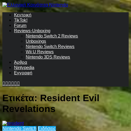
Κεντρική
TikTok!
Forum
Reviews-Unboxing
Nintendo Switch 2 Reviews
Unboxings
Nintendo Switch Reviews
Wii U Reviews
Nintendo 3DS Reviews
Άρθρα
Nintypedia
Εγγραφή
Ετικέτα:
Resident Evil
Revelations
Nintendo Switch
Ειδήσεις