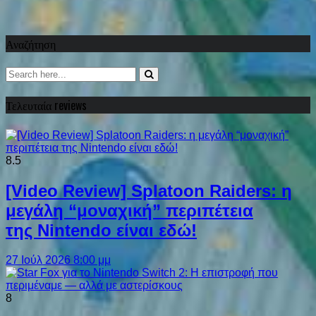
Αναζήτηση
Τελευταία reviews
8.5
[Video Review] Splatoon Raiders: η
μεγάλη “μοναχική” περιπέτεια
της Nintendo είναι εδώ!
27 Ιούλ 2026 8:00 μμ
8