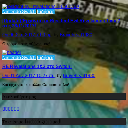
Nintendo Switch
Ειδήσεις
[Update] Έρχονται τα Resident Evil Revelations 1 και 2
στις 28/11/2017!
On 06 Σεπ 2017 7:00 μμ
, by
Braveheart1980
Ο τρόμος στις οθόνες μας!
Nintendo Switch
Ειδήσεις
RE Revelations 1&2 στο Switch!
On 01 Αυγ 2017 10:27 πμ
, by
Braveheart1980
Και ερχονται και αλλοι Capcom τιτλοι!
Ακολουθήστε μας
Το επίσημο facebook group μας!!