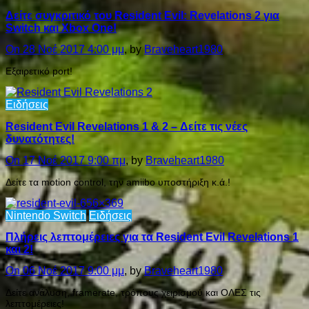
Δείτε συγκριτικό του Resident Evil: Revelations 2 για
Switch και Xbox One!
On 28 Νοέ 2017 4:00 μμ
, by
Braveheart1980
Εξαιρετικό port!
Ειδήσεις
Resident Evil Revelations 1 & 2 – Δείτε τις νέες
δυνατότητες!
On 17 Νοέ 2017 9:00 πμ
, by
Braveheart1980
Δείτε τα motion control, την amiibo υποστήριξη κ.ά.!
Nintendo Switch
Ειδήσεις
Πλήρεις λεπτομέρειες για τα Resident Evil Revelations 1
και 2!
On 06 Νοέ 2017 9:00 μμ
, by
Braveheart1980
Δείτε ανάλυση, framerate, τρόπους χειρισμού και ΟΛΕΣ τις
λεπτομέρειες!