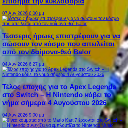
επίσημα την κυκλοφορία
07 Αυγ 2026 6:00 μμ
Τέσσερις ήρωες επιστρέφουν για να
σώσουν τον κόσμο που απειλείται
από τον δαίμονα-θεό Balor
04 Αυγ 2026 6:27 μμ
Τέλος εποχής για το Apex Legends
στο Switch – Η Nintendo κόβει το
νήμα σήμερα 4 Αυγούστου 2026
04 Αυγ 2026 9:00 μμ