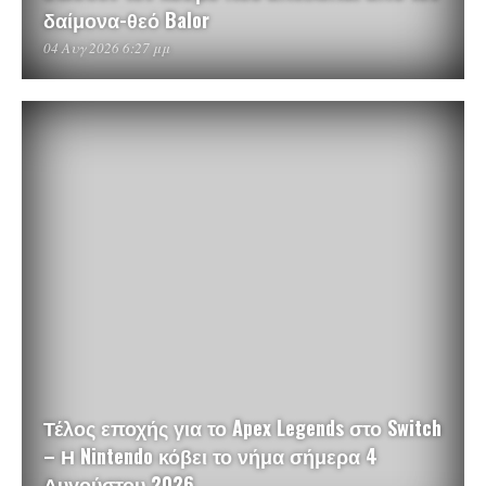
δαίμονα-θεό Balor
04 Αυγ 2026 6:27 μμ
Τέλος εποχής για το Apex Legends στο Switch
– Η Nintendo κόβει το νήμα σήμερα 4
Αυγούστου 2026