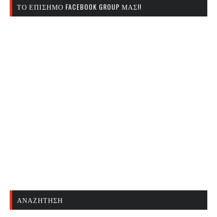
ΤΟ ΕΠΊΣΗΜΟ FACEBOOK GROUP ΜΑΣ!!
ΑΝΑΖΉΤΗΣΗ