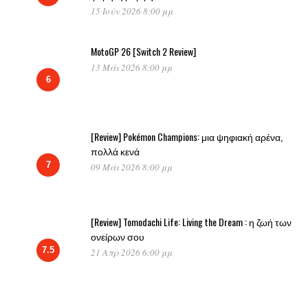
15 Ιούν 2026 8:00 μμ
MotoGP 26 [Switch 2 Review]
13 Μάι 2026 8:00 μμ
6
[Review] Pokémon Champions: μια ψηφιακή αρένα,
πολλά κενά
7
09 Μάι 2026 8:00 μμ
[Review] Tomodachi Life: Living the Dream : η ζωή των
ονείρων σου
7.5
21 Απρ 2026 6:00 μμ