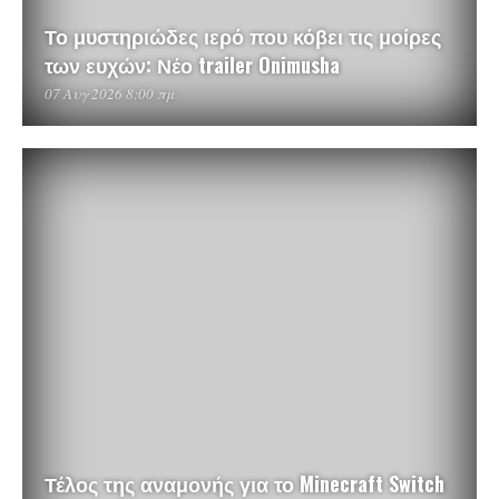
Το μυστηριώδες ιερό που κόβει τις μοίρες
των ευχών: Νέο trailer Onimusha
07 Αυγ 2026 8:00 πμ
Τέλος της αναμονής για το Minecraft Switch