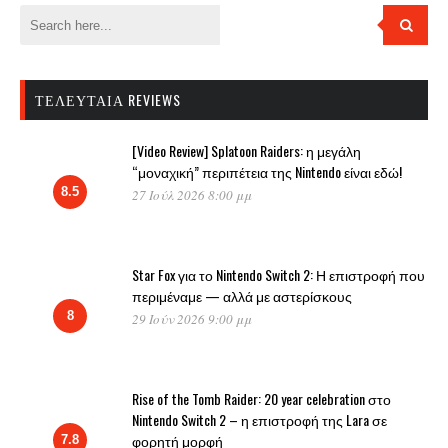
ΤΕΛΕΥΤΑΊΑ REVIEWS
[Video Review] Splatoon Raiders: η μεγάλη
“μοναχική” περιπέτεια της Nintendo είναι εδώ!
8.5
27 Ιούλ 2026 8:00 μμ
Star Fox για το Nintendo Switch 2: Η επιστροφή που
περιμέναμε — αλλά με αστερίσκους
8
29 Ιούν 2026 9:00 μμ
Rise of the Tomb Raider: 20 year celebration στο
Nintendo Switch 2 – η επιστροφή της Lara σε
φορητή μορφή
7.8