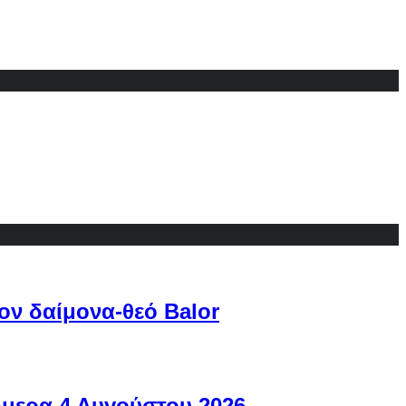
ον δαίμονα-θεό Balor
ήμερα 4 Αυγούστου 2026