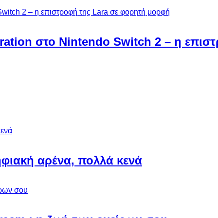
ebration στο Nintendo Switch 2 – η επι
φιακή αρένα, πολλά κενά