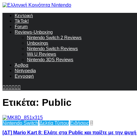
Κεντρική
TikTok!
Forum
Reviews-Unboxing
Nintendo Switch 2 Reviews
Unboxings
Nintendo Switch Reviews
Wii U Reviews
Nintendo 3DS Reviews
Άρθρα
Nintypedia
Εγγραφή
Ετικέτα:
Public
Nintendo Switch
Δελτία Τύπου
Ειδήσεις
1
[ΔΤ] Mario Kart 8: Ελάτε στα Public και παίξτε με την ψυχ