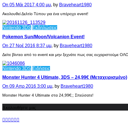
On 05 Μάι 2017 4:00 μμ
, by
Braveheart1980
Ακολουθεί Δελτίο Τύπου για ένα υπέροχο event!
Nintendo 3DS
Εκδηλώσεις
Pokemon Sun/Moon/Volcanion Event!
On 27 Νοέ 2016 8:37 μμ
, by
Braveheart1980
Δείτε βίντεο από το event και μην ξεχνάτε πως σας ευχαριστούμε ΟΛ
Nintendo 3DS
Ειδήσεις
Monster Hunter 4 Ultimate, 3DS – 24,99€ (Μεταχειρισμένο)
On 09 Απρ 2016 3:00 μμ
, by
Braveheart1980
Monster Hunter 4 Ultimate στα 24,99€;; Σπεύσατε!
Ακολουθήστε μας