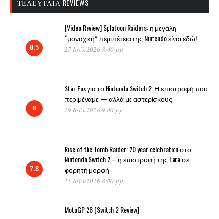
ΤΕΛΕΥΤΑΊΑ REVIEWS
[Video Review] Splatoon Raiders: η μεγάλη
“μοναχική” περιπέτεια της Nintendo είναι εδώ!
8.5
27 Ιούλ 2026 8:00 μμ
Star Fox για το Nintendo Switch 2: Η επιστροφή που
περιμέναμε — αλλά με αστερίσκους
8
29 Ιούν 2026 9:00 μμ
Rise of the Tomb Raider: 20 year celebration στο
Nintendo Switch 2 – η επιστροφή της Lara σε
φορητή μορφή
7.8
15 Ιούν 2026 8:00 μμ
MotoGP 26 [Switch 2 Review]