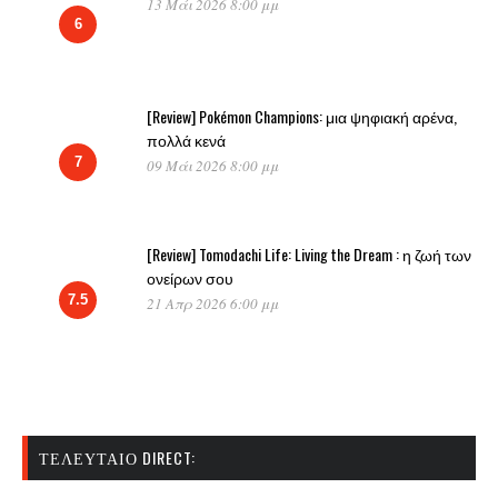
13 Μάι 2026 8:00 μμ
6
[Review] Pokémon Champions: μια ψηφιακή αρένα,
πολλά κενά
7
09 Μάι 2026 8:00 μμ
[Review] Tomodachi Life: Living the Dream : η ζωή των
ονείρων σου
7.5
21 Απρ 2026 6:00 μμ
ΤΕΛΕΥΤΑΊΟ DIRECT: