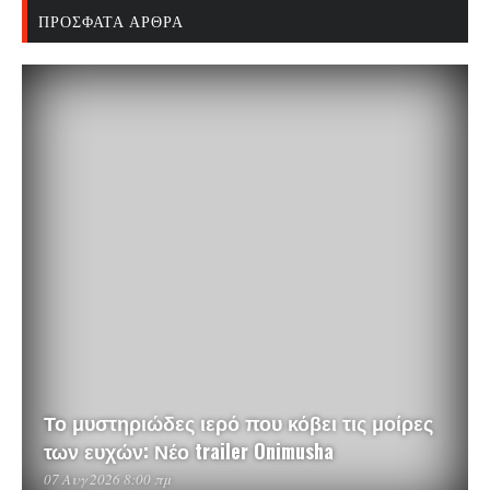
ΠΡΌΣΦΑΤΑ ΆΡΘΡΑ
Το μυστηριώδες ιερό που κόβει τις μοίρες
των ευχών: Νέο trailer Onimusha
07 Αυγ 2026 8:00 πμ