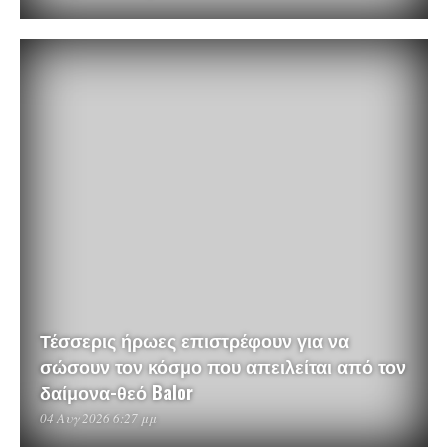
Τέσσερις ήρωες επιστρέφουν για να
σώσουν τον κόσμο που απειλείται από τον
δαίμονα-θεό Balor
04 Αυγ 2026 6:27 μμ